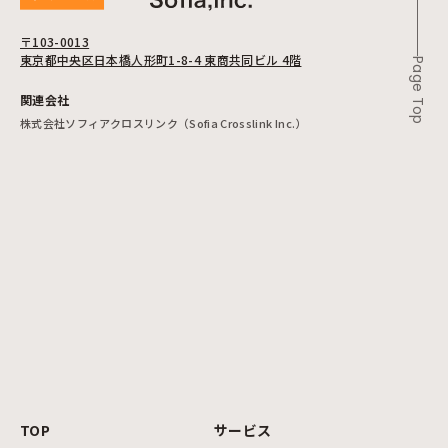
〒103-0013
東京都中央区日本橋人形町1-8-4 東商共同ビル 4階
Page Top
関連会社
株式会社ソフィアクロスリンク（Sofia Crosslink Inc.）
TOP
サービス