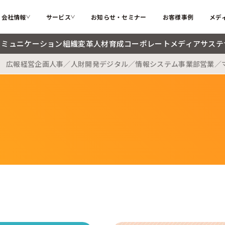
会社情報
サービス
お知らせ・セミナー
お客様事例
メデ
コミュニケーション
組織変革
人材育成
コーポレートメディア
サステ
広報
経営企画
人事／人財開発
デジタル／情報システム
事業部
営業／
カテゴリー
ソフィアとは
代表メッ
私たちが解決する課題
インターナルコミュニケーション
組織変革
会社概要
大切にす
ソフィアのコア技術
人材育成
コーポレ
メンバー紹介
採用情報
検索する
お困りごと
サステナブル・SDGs
海外記事
ソフィアさんの取扱説明書
コラム
新着記事
用語辞典