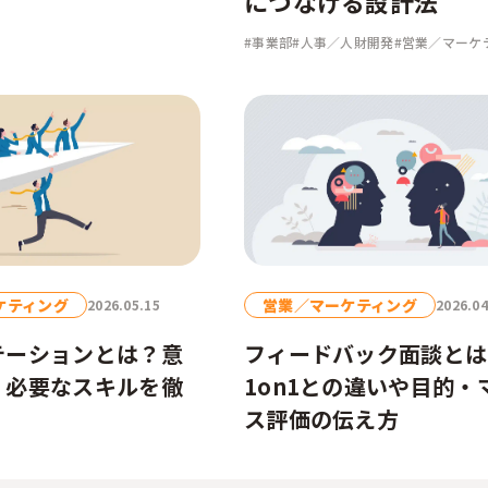
につなげる設計法
#事業部
#人事／人財開発
#営業／マーケ
ケティング
営業／マーケティング
2026.05.15
2026.04
テーションとは？意
フィードバック面談とは
、必要なスキルを徹
1on1との違いや目的・
ス評価の伝え方