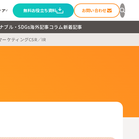
無料お役立ち資料
お問い合わせ
ィア
ナブル・SDGs
海外記事
コラム
新着記事
マーケティング
CSR／IR
セージ
ること
ートメディア