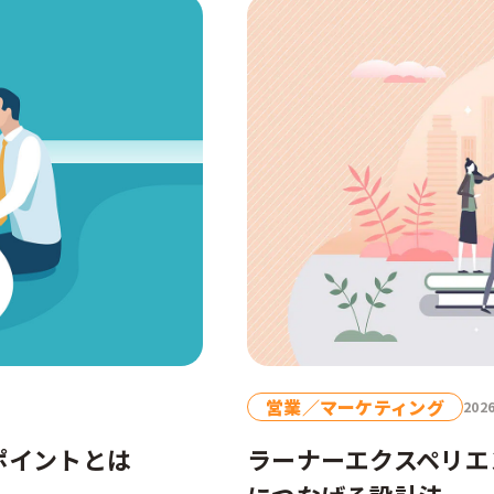
部門
広報
経営企画
デジタル／情報システム
事業部
CSR／IR
営業／マーケティング
2026
ポイントとは
ラーナーエクスペリエ