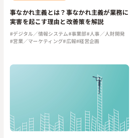
事なかれ主義とは？事なかれ主義が業務に
実害を起こす理由と改善策を解説
#デジタル／情報システム
#事業部
#人事／人財開発
#営業／マーケティング
#広報
#経営企画