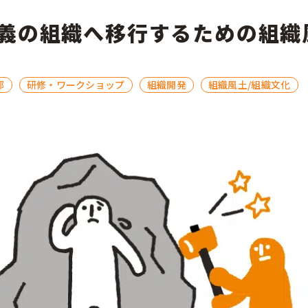
部門
義の組織へ移行するための組織
広報
経営企画
部
研修・ワークショップ
組織開発
組織風土/組織文化
デジタル／情報システム
事業部
CSR／IR