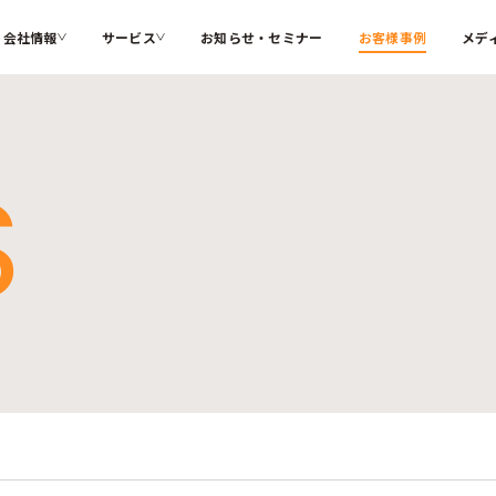
会社情報
サービス
お知らせ・セミナー
お客様事例
メデ
カテゴリー
ソフィアとは
代表メッ
S
私たちが解決する課題
インターナルコミュニケーション
組織変革
会社概要
大切にす
ソフィアのコア技術
人材育成
コーポレ
メンバー紹介
採用情報
検索する
お困りごと
サステナブル・SDGs
海外記事
ソフィアさんの取扱説明書
コラム
新着記事
用語辞典