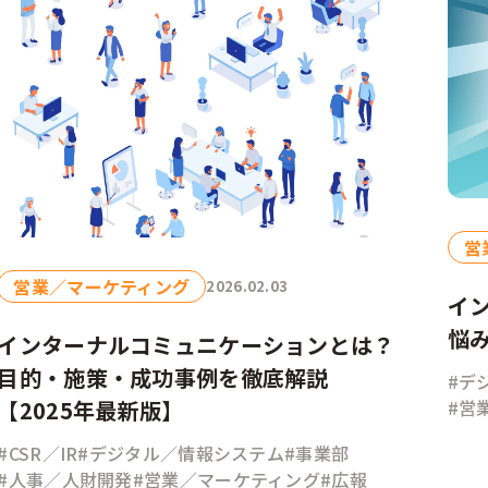
営
営業／マーケティング
2026.02.03
イ
悩
インターナルコミュニケーションとは？
目的・施策・成功事例を徹底解説
#デ
【2025年最新版】
#営
#CSR／IR
#デジタル／情報システム
#事業部
#人事／人財開発
#営業／マーケティング
#広報