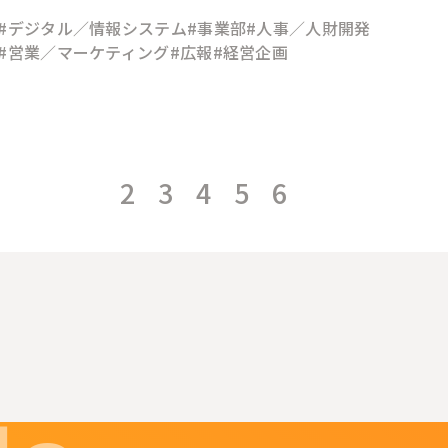
#デジタル／情報システム
#事業部
#人事／人財開発
#営業／マーケティング
#広報
#経営企画
2
3
4
5
6