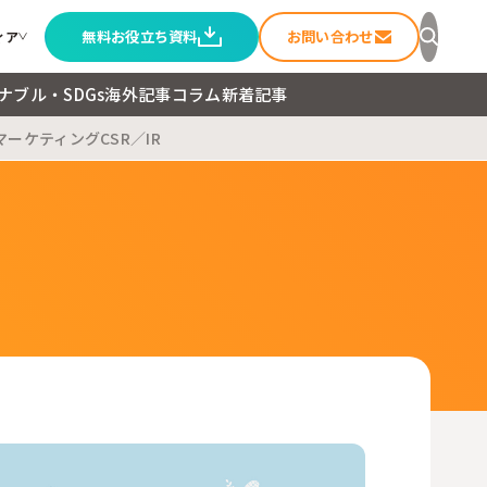
無料お役立ち資料
お問い合わせ
ィア
ナブル・SDGs
海外記事
コラム
新着記事
マーケティング
CSR／IR
セージ
ること
ートメディア