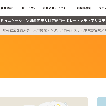
会社情報
サービス
お知らせ・セミナー
お客様事例
メデ
コミュニケーション
組織変革
人材育成
コーポレートメディア
サステ
広報
経営企画
人事／人財開発
デジタル／情報システム
事業部
営業／
カテゴリー
ソフィアとは
代表メッ
私たちが解決する課題
インターナルコミュニケーション
組織変革
会社概要
大切にす
ソフィアのコア技術
人材育成
コーポレ
メンバー紹介
採用情報
検索する
お困りごと
サステナブル・SDGs
海外記事
ソフィアさんの取扱説明書
コラム
新着記事
用語辞典