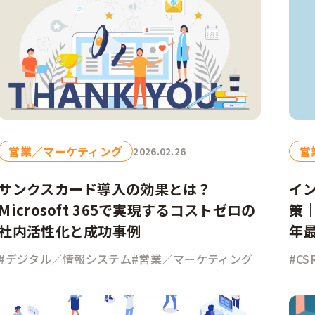
部門
広報
経営企画
デジタル／情報システム
事業部
CSR／IR
営業／マーケティング
営
2026.02.26
サンクスカード導入の効果とは？
イ
Microsoft 365で実現するコストゼロの
策｜
社内活性化と成功事例
年
#デジタル／情報システム
#営業／マーケティング
#CS