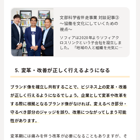
文部科学省伴走事業 対談記事③
～協働を文化にしていくための
視点～
ソフィアは2020年よりソフィアク
ロスリンクという子会社を設立しま
した。 「地域の人と組織を元気に
します」をミッ…
5. 変革・改善が正しく行えるようになる
ブランド像を確立し共有することで、ビジネス上の変革・改善
が正しく行えるようになるでしょう。企業として変革や改革を
する際に根拠となるブランド像がなければ、変えるべき部分・
守るべき部分のジャッジを誤り、改悪につながってしまう可能
性があります。
変革期には痛みを伴う改革が必要になることもありますが、そ