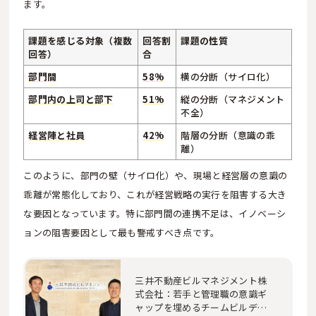
ます。
課題を感じる対象（複数
回答割
課題の性質
回答）
合
部門間
58%
横の分断（サイロ化）
部門内の上司と部下
51%
縦の分断（マネジメント
不全）
経営陣と社員
42%
階層の分断（意識の乖
離）
このように、部門の壁（サイロ化）や、現場と経営層の意識の
乖離が常態化しており、これが経営戦略の実行を阻害する大き
な要因となっています。特に部門間の連携不足は、イノベーシ
ョンの阻害要因として最も警戒すべき点です。
三井不動産ビルマネジメント株
式会社：若手と管理職の意識ギ
ャップを埋めるチームビルディ