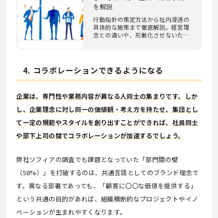
を解説
行動指針の策定方法から社内浸透の
具体的な施策まで徹底解説。経営理
念との違いや、形骸化させないため
の作成フレー…
4. コラボレーションできるようになる
企業は、専門性や業務内容が異なる人同士の集まりです。しか
し、企業理念に対し同一の価値観・考え方を持たせ、集団とし
て一定の規範やスタイルを創り出すことができれば、社員同士
や部下上司の間でコラボレーションが加速するでしょう。
弊社ソフィアの調査でも課題となっていた「部門間の壁
（58%）」を打破するのは、共通言語としてのブランド理念で
す。異なる部署であっても、「顧客に〇〇な価値を提供する」
という共通の目的があれば、組織横断的なプロジェクトやイノ
ベーションが生まれやすくなります。