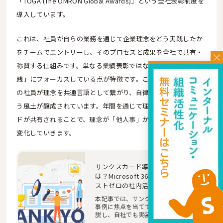
「TOGA (The OMRON Global Awards)」という全社表彰制度を
導入しています。
これは、社員が自らの業務を通じて企業理念をどう実践したか
をチームでエントリーし、そのプロセスと成果を全社で共有・
称賛する仕組みです。単なる業績表彰ではなく、「理念の実
践」にフォーカスしている点が特徴です。これにより、世界中
の社員が理念を共通言語として繋がり、自律的な課題解決を行
う風土が醸成されています。年間を通じて理念実践のエピソー
ドが共有されることで、理念が「他人事」から「自分事」へと
変化していきます。
サンクスカード導入の効果と
は？Microsoft 365で実現するコ
ストゼロの社内活性化と成功事
例
本記事では、サンクスカードの導入
事例に焦点を当てて導入の効果を解
説し、自社でも実装できる方法を提
案します。Mic…