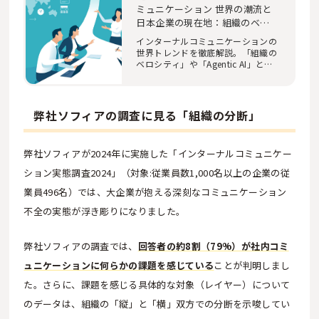
ミュニケーション 世界の潮流と
日本企業の現在地：組織のベロ
シティとAIが変える未来 世界の
インターナルコミュニケーションの
インターナルコミュニケーショ
世界トレンドを徹底解説。「組織の
ン最前線④
ベロシティ」や「Agentic AI」とい
った新概念と…
弊社ソフィアの調査に見る「組織の分断」
弊社ソフィアが2024年に実施した「インターナルコミュニケー
ション実態調査2024」（対象:従業員数1,000名以上の企業の従
業員496名）では、大企業が抱える深刻なコミュニケーション
不全の実態が浮き彫りになりました。
弊社ソフィアの調査では、
回答者の約8割（79%）が社内コミ
ュニケーションに何らかの課題を感じている
ことが判明しまし
た。さらに、課題を感じる具体的な対象（レイヤー）について
のデータは、組織の「縦」と「横」双方での分断を示唆してい