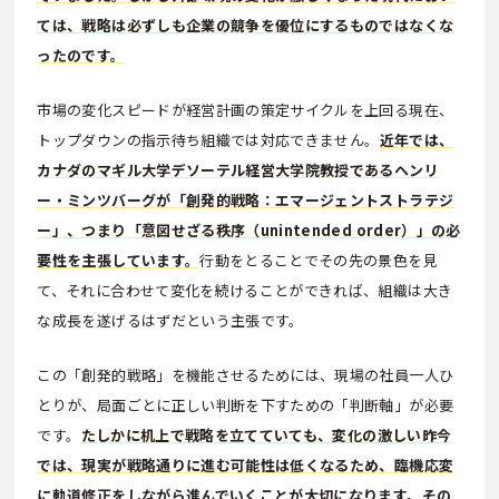
ては、戦略は必ずしも企業の競争を優位にするものではなくな
ったのです。
市場の変化スピードが経営計画の策定サイクルを上回る現在、
トップダウンの指示待ち組織では対応できません。
近年では、
カナダのマギル大学デソーテル経営大学院教授であるヘンリ
ー・ミンツバーグが「創発的戦略：エマージェントストラテジ
ー」、つまり「意図せざる秩序（unintended order）」の必
要性を主張しています。
行動をとることでその先の景色を見
て、それに合わせて変化を続けることができれば、組織は大き
な成長を遂げるはずだという主張です。
この「創発的戦略」を機能させるためには、現場の社員一人ひ
とりが、局面ごとに正しい判断を下すための「判断軸」が必要
です。
たしかに机上で戦略を立てていても、変化の激しい昨今
では、現実が戦略通りに進む可能性は低くなるため、臨機応変
に軌道修正をしながら進んでいくことが大切になります。その