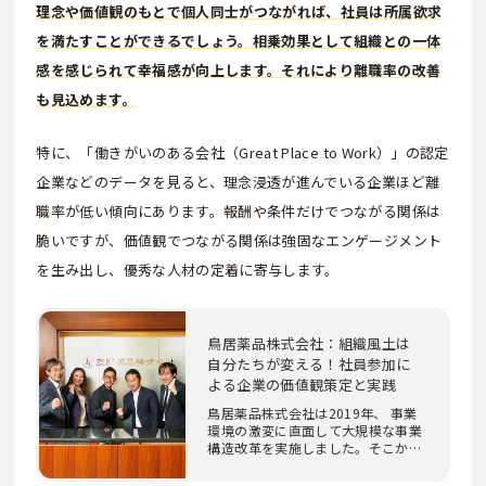
理念や価値観のもとで個人同士がつながれば、社員は所属欲求
を満たすことができるでしょう。相乗効果として組織との一体
感を感じられて幸福感が向上します。それにより離職率の改善
も見込めます。
特に、「働きがいのある会社（Great Place to Work）」の認定
企業などのデータを見ると、理念浸透が進んでいる企業ほど離
職率が低い傾向にあります。報酬や条件だけでつながる関係は
脆いですが、価値観でつながる関係は強固なエンゲージメント
を生み出し、優秀な人材の定着に寄与します。
鳥居薬品株式会社：組織風土は
自分たちが変える！社員参加に
よる企業の価値観策定と実践
鳥居薬品株式会社は2019年、 事業
環境の激変に直面して大規模な事業
構造改革を実施しました。そこから
3年間、同社が…