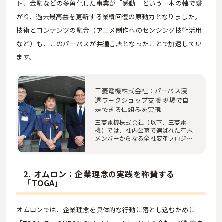
ト、金融などの多角化した事業が「感動」という一本の軸で繋
がり、過去最高益を更新する業績回復の原動力となりました。
技術とコンテンツの融合（アニメ制作へのセンシング技術活用
など）も、このパーパスが共通言語となったことで加速してい
ます。
三菱電機株式会社：パーパス浸
透ワークショップ支援 現場で自
走できる仕組みを実現
三菱電機株式会社（以下、三菱電
機）では、社内公募で選ばれた有志
メンバーからなる全社変革プロジェ
クトを中心に、…
2. オムロン：企業理念の実践を称賛する
「TOGA」
オムロンでは、企業理念を具体的な行動に落とし込むために