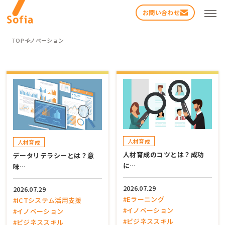
お問い合わせ
TOP
イノベーション
検索する
人材育成
人材育成
人材育成のコツとは？成功
データリテラシーとは？意
に…
味…
2026.07.29
2026.07.29
#Eラーニング
#ICTシステム活用支援
#イノベーション
#イノベーション
#ビジネススキル
#ビジネススキル