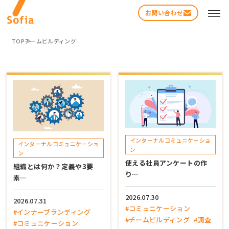
お問い合わせ
TOP
チームビルディング
検索する
インターナルコミュニケーショ
インターナルコミュニケーショ
ン
ン
使える社員アンケートの作
組織とは何か？定義や3要
り…
素…
2026.07.30
2026.07.31
#コミュニケーション
#インナーブランディング
#チームビルディング
#調査
#コミュニケーション