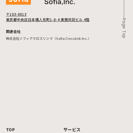
〒103-0013
東京都中央区日本橋人形町1-8-4 東商共同ビル 4階
Page Top
関連会社
株式会社ソフィアクロスリンク（Sofia Crosslink Inc.）
TOP
サービス