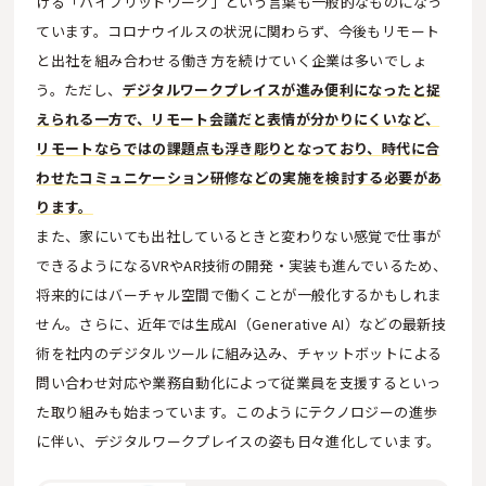
ける「ハイブリッドワーク」という言葉も一般的なものになっ
ています。コロナウイルスの状況に関わらず、今後もリモート
と出社を組み合わせる働き方を続けていく企業は多いでしょ
う。ただし、
デジタルワークプレイスが進み便利になったと捉
えられる一方で、リモート会議だと表情が分かりにくいなど、
リモートならではの課題点も浮き彫りとなっており、時代に合
わせたコミュニケーション研修などの実施を検討する必要があ
ります。
また、家にいても出社しているときと変わりない感覚で仕事が
できるようになるVRやAR技術の開発・実装も進んでいるため、
将来的にはバーチャル空間で働くことが一般化するかもしれま
せん。さらに、近年では生成AI（Generative AI）などの最新技
術を社内のデジタルツールに組み込み、チャットボットによる
問い合わせ対応や業務自動化によって従業員を支援するといっ
た取り組みも始まっています。このようにテクノロジーの進歩
に伴い、デジタルワークプレイスの姿も日々進化しています。