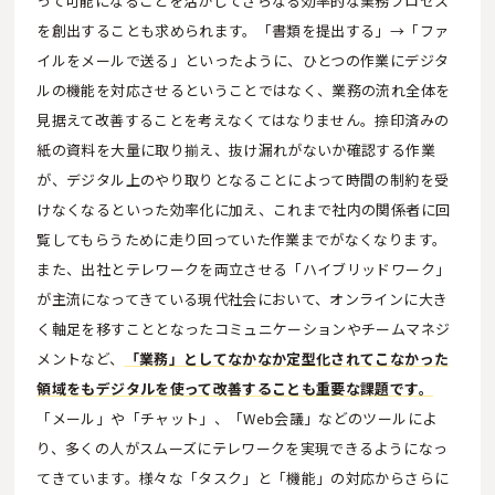
って可能になることを活かしてさらなる効率的な業務プロセス
を創出することも求められます。「書類を提出する」→「ファ
イルをメールで送る」といったように、ひとつの作業にデジタ
ルの機能を対応させるということではなく、業務の流れ全体を
見据えて改善することを考えなくてはなりません。捺印済みの
紙の資料を大量に取り揃え、抜け漏れがないか確認する作業
が、デジタル上のやり取りとなることによって時間の制約を受
けなくなるといった効率化に加え、これまで社内の関係者に回
覧してもらうために走り回っていた作業までがなくなります。
また、出社とテレワークを両立させる「ハイブリッドワーク」
が主流になってきている現代社会において、オンラインに大き
く軸足を移すこととなったコミュニケーションやチームマネジ
メントなど、
「業務」としてなかなか定型化されてこなかった
領域をもデジタルを使って改善することも重要な課題です。
「メール」や「チャット」、「Web会議」などのツールによ
り、多くの人がスムーズにテレワークを実現できるようになっ
てきています。様々な「タスク」と「機能」の対応からさらに