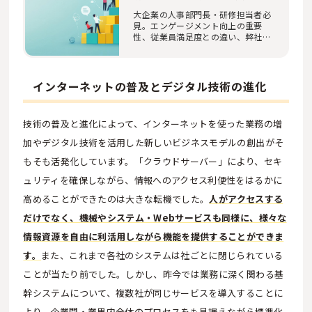
略
大企業の人事部門長・研修担当者必
見。エンゲージメント向上の重要
性、従業員満足度との違い、弊社独
自調査「フル_IC…
インターネットの普及とデジタル技術の進化
技術の普及と進化によって、インターネットを使った業務の増
加やデジタル技術を活用した新しいビジネスモデルの創出がそ
もそも活発化しています。「クラウドサーバー」により、セキ
ュリティを確保しながら、情報へのアクセス利便性をはるかに
高めることができたのは大きな転機でした。
人がアクセスする
だけでなく、機械やシステム・Webサービスも同様に、様々な
情報資源を自由に利活用しながら機能を提供することができま
す。
また、これまで各社のシステムは社ごとに閉じられている
ことが当たり前でした。しかし、昨今では業務に深く関わる基
幹システムについて、複数社が同じサービスを導入することに
より、企業間・業界内全体のプロセスをも見据えながら標準化