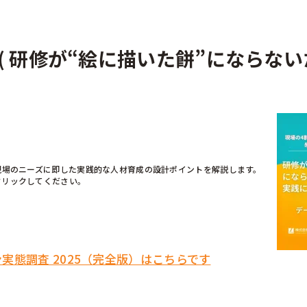
部門
( 研修が“絵に描いた餅”にならな
広報
経営企画
デジタル／情報システム
事業部
CSR／IR
現場のニーズに即した実践的な人材育成の設計ポイントを解説します。
クリックしてください。
実態調査 2025（完全版）はこちらです