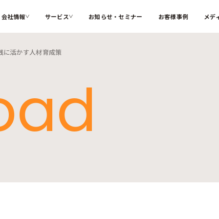
会社情報
サービス
お知らせ・セミナー
お客様事例
メデ
践に活かす人材育成策
カテゴリー
ソフィアとは
代表メッ
oad
私たちが解決する課題
インターナルコミュニケーション
組織変革
会社概要
大切にす
ソフィアのコア技術
人材育成
コーポレ
メンバー紹介
採用情報
検索する
お困りごと
サステナブル・SDGs
海外記事
ソフィアさんの取扱説明書
コラム
新着記事
用語辞典