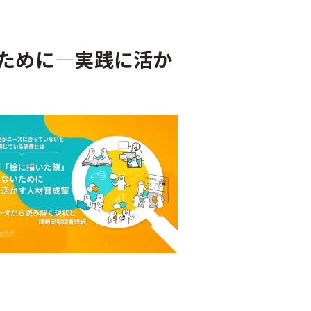
いために—実践に活か
人事／人財開発
営業／マーケティング