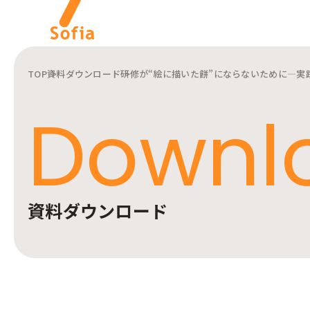
TOP
資料ダウンロード
研修が“絵に描いた餅”にならないために—実
キーワードから探す
Downl
インターナルコミュニケー
ションを軸とした私たちの
株式会社ソフィアについて
サービスをご紹介します。
ご紹介します。
資料ダウンロード
インターナルコミュニケーションに関連する記事をご紹介します。