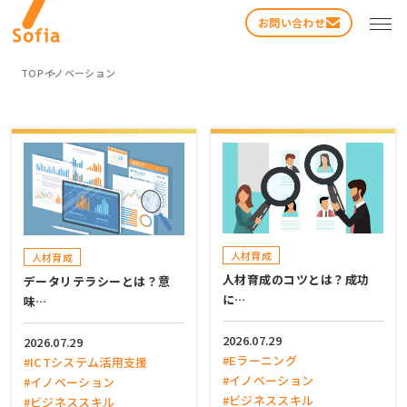
お問い合わせ
TOP
イノベーション
検索する
人材育成
人材育成
人材育成のコツとは？成功
データリテラシーとは？意
に…
味…
2026.07.29
2026.07.29
#Eラーニング
#ICTシステム活用支援
#イノベーション
#イノベーション
#ビジネススキル
#ビジネススキル