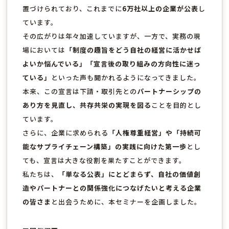
置づけられており、これまでに
6万社以上の企業が公表
し
ています。
その広がりは年々加速していますが、一方で、実務の現
場においては
「制度の趣旨をどう自社の経営に活かせば
よいか悩んでいる」「宣言後の取り組みの方向性に迷っ
ている」
といった声も聞かれるようになってきました。
本来、この宣言は下請・取引先との
パートナーシップの
あり方を見直し、共存共栄の実現を図る
ことを目的とし
ています。
さらに、企業に求められる
「人権尊重経営」や「持続可
能なサプライチェーン構築」の実践に向けた第一歩
とし
ても、宣言は大きな役割を果たすことができます。
私たちは、
「単なる公表」にとどまらず、自社の価値創
造やパートナーとの関係強化につなげたいと考える企業
の皆さま
と出会うために、本セミナーを企画しました。