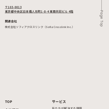
〒103-0013
東京都中央区日本橋人形町1-8-4 東商共同ビル 4階
Page Top
関連会社
株式会社ソフィアクロスリンク（Sofia Crosslink Inc.）
TOP
サービス
私たちが解決する課題