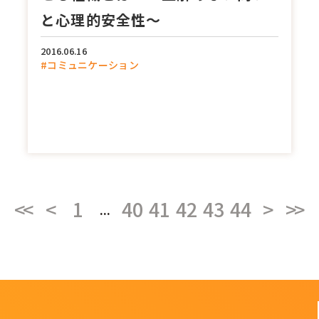
と心理的安全性～
2016.06.16
#コミュニケーション
<<
<
1
40
41
42
43
44
>
>>