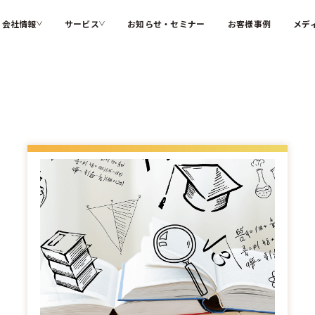
会社情報
サービス
お知らせ・セミナー
お客様事例
メデ
カテゴリー
ソフィアとは
代表メッ
私たちが解決する課題
インターナルコミュニケーション
組織変革
会社概要
大切にす
ソフィアのコア技術
人材育成
コーポレ
メンバー紹介
採用情報
検索する
お困りごと
サステナブル・SDGs
海外記事
ソフィアさんの取扱説明書
コラム
新着記事
用語辞典