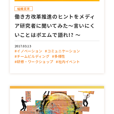
組織変革
働き方改革推進のヒントをメディ
人事／人財開発
ア研究者に聞いてみた～言いにく
営業／マーケティング
いことはポエムで語れ!? ～
2017.03.13
#イノベーション
#コミュニケーション
#チームビルディング
#多様性
#研修・ワークショップ
#社内イベント