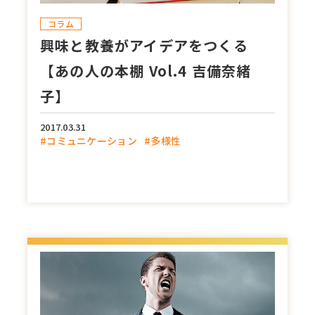
部門
コラム
興味と教養がアイデアをつくる
広報
経営企画
【あの人の本棚 Vol.4 吉備奈緒
デジタル／情報システム
事業部
子】
CSR／IR
2017.03.31
#コミュニケーション
#多様性