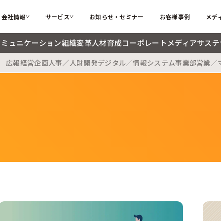
会社情報
サービス
お知らせ・セミナー
お客様事例
メデ
コミュニケーション
組織変革
人材育成
コーポレートメディア
サステ
広報
経営企画
人事／人財開発
デジタル／情報システム
事業部
営業／
カテゴリー
ソフィアとは
代表メッ
私たちが解決する課題
インターナルコミュニケーション
組織変革
会社概要
大切にす
ソフィアのコア技術
人材育成
コーポレ
メンバー紹介
採用情報
検索する
お困りごと
サステナブル・SDGs
海外記事
ソフィアさんの取扱説明書
コラム
新着記事
用語辞典