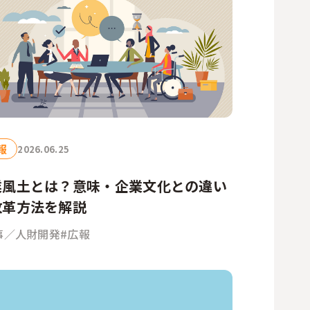
人事／人財開発
営業／マーケティング
報
2026.06.25
業風土とは？意味・企業文化との違い
改革方法を解説
事／人財開発
#広報