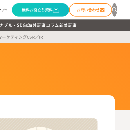
無料お役立ち資料
お問い合わせ
ィア
ナブル・SDGs
海外記事
コラム
新着記事
マーケティング
CSR／IR
セージ
ること
ートメディア