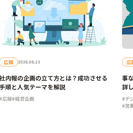
広報
広
2026.06.23
社内報の企画の立て方とは？成功させる
事
手順と人気テーマを解説
詳
#広報
#経営企画
#デ
#営