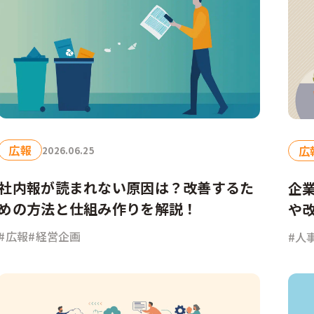
部門
広報
経営企画
デジタル／情報システム
事業部
CSR／IR
広報
広
2026.06.25
社内報が読まれない原因は？改善するた
企
めの方法と仕組み作りを解説！
や
#広報
#経営企画
#人