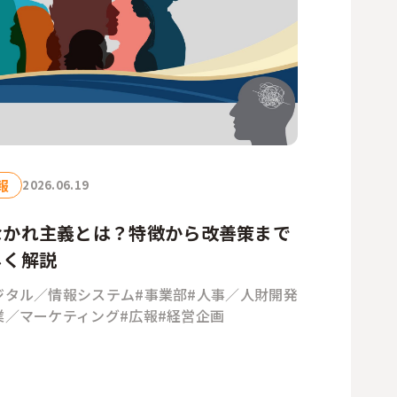
報
2026.06.19
なかれ主義とは？特徴から改善策まで
しく解説
ジタル／情報システム
#事業部
#人事／人財開発
業／マーケティング
#広報
#経営企画