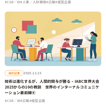
#CSR／IR
#人事／人財開発
#広報
#経営企画
2025.12.15
海外記事
技術は進化するが、人間的関与が勝る – IABC世界大会
2025からの10の教訓 世界のインターナルコミュニケ
ーション最前線⑥
#CSR／IR
#広報
#経営企画