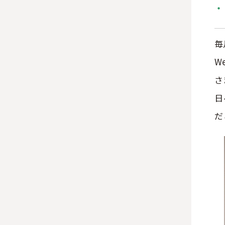
・
毎
W
さ
日
だ