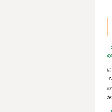
―
の
紙
「
の
か
―