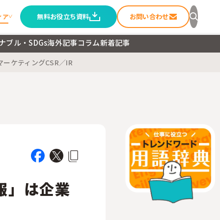
無料お役立ち資料
お問い合わせ
ィア
ナブル・SDGs
海外記事
コラム
新着記事
マーケティング
CSR／IR
セージ
ること
ートメディア
報」は企業