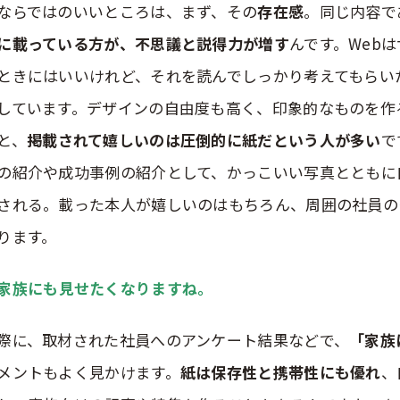
ならではのいいところは、まず、その
存在感
。同じ内容で
に載っている方が、不思議と説得力が増す
んです。Web
ときにはいいけれど、それを読んでしっかり考えてもらい
しています。デザインの自由度も高く、印象的なものを作
と、
掲載されて嬉しいのは圧倒的に紙だという人が多い
で
の紹介や成功事例の紹介として、かっこいい写真とともに
される。載った本人が嬉しいのはもちろん、周囲の社員の
ります。
家族
にも見せたくなりますね。
際に、取材された社員へのアンケート結果などで、
「家族
メントもよく見かけます。
紙は保存性と携帯性にも優れ
、