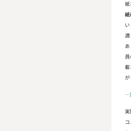
紙
紙
い
適
あ
員
載
が
―
実
コ