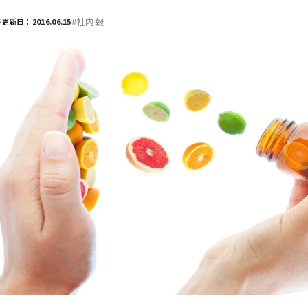
部門
#社内報
更新日：2016.06.15
広報
経営企画
デジタル／情報システム
事業部
CSR／IR