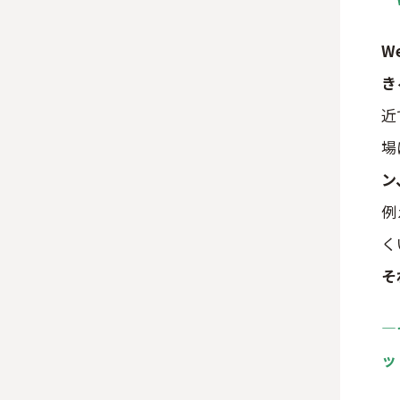
W
き
近
場
ン
例
く
そ
―
ッ