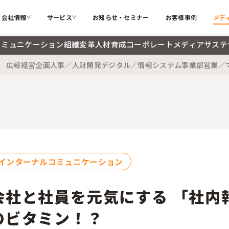
会社情報
サービス
お知らせ・セミナー
お客様事例
メデ
コミュニケーション
組織変革
人材育成
コーポレートメディア
サステ
広報
経営企画
人事／人財開発
デジタル／情報システム
事業部
営業／
カテゴリー
ソフィアとは
代表メッ
私たちが解決する課題
インターナルコミュニケーション
組織変革
会社概要
大切にす
ソフィアのコア技術
人材育成
コーポレ
メンバー紹介
採用情報
検索する
お困りごと
サステナブル・SDGs
海外記事
インターナルコミュニケーション
ソフィアさんの取扱説明書
コラム
新着記事
会社と社員を元気にする 「社内
用語辞典
のビタミン！？