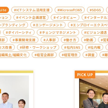
部門
uite
#ICTシステム活用支援
#Microsoft365
#SDGS
ション
#イベント企画運営
#インタビュー
#インターナル
広報
経営企画
ーブランディング
#エンゲージメント
#エンプロイーエクスペ
デジタル／情報システム
事業部
#ダイバーシティ
#チェンジマネジメント
#ビジョン浸透
業部
#事業開発支援
#人事部
#働き方
#動画
#営
CSR／IR
セス改善
#研修・ワークショップ
#社内SNS
#社内報
組織風土/組織文化
#経営企画部
#経営理念
#調査
#
PICK UP