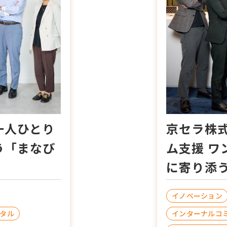
一人ひとり
京セラ株
う「まなび
ム支援 
に寄り添
イノベーション
タル
インターナルコ