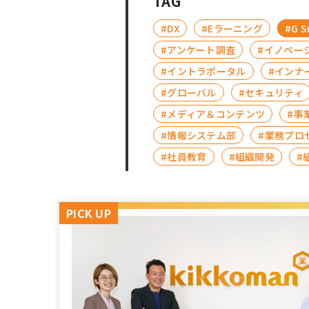
TAG
#DX
#Eラーニング
#G S
#アンケート調査
#イノベー
#イントラポータル
#インナ
#グローバル
#セキュリティ
#メディア＆コンテンツ
#事
#情報システム部
#業務プロ
#社員教育
#組織開発
#
PICK UP