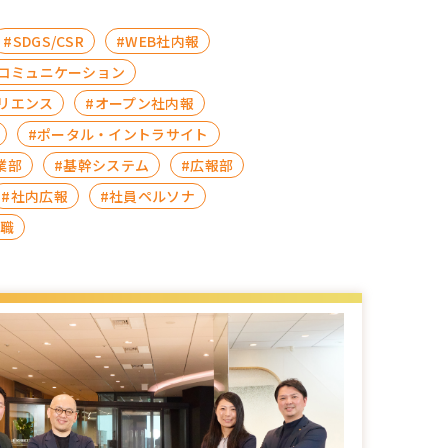
#SDGS/CSR
#WEB社内報
コミュニケーション
人事／人財開発
リエンス
#オープン社内報
営業／マーケティング
#ポータル・イントラサイト
業部
#基幹システム
#広報部
#社内広報
#社員ペルソナ
離職