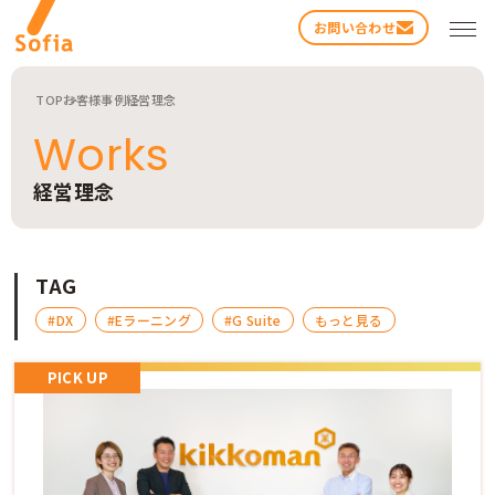
お問い合わせ
TOP
お客様事例
経営理念
Works
経営理念
検索する
TAG
#DX
#Eラーニング
#G Suite
もっと見る
PICK UP