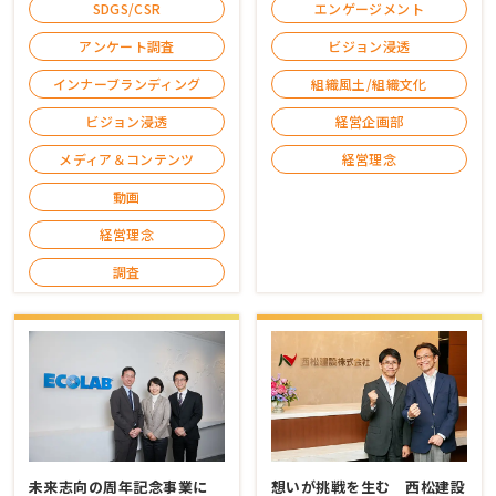
エンゲージメント
SDGS/CSR
ビジョン浸透
アンケート調査
組織風土/組織文化
インナーブランディング
経営企画部
ビジョン浸透
経営理念
メディア＆コンテンツ
動画
経営理念
調査
未来志向の周年記念事業に
想いが挑戦を生む 西松建設