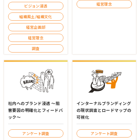
経営理念
ビジョン浸透
組織風土/組織文化
経営企画部
経営理念
調査
社内へのブランド浸透 ～阻
インターナルブランディング
害要因の明確化とフィードバ
の現状調査とロードマップの
ック～
可視化
アンケート調査
アンケート調査