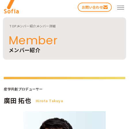
お問い合わせ
TOP
メンバー紹介
メンバー詳細
Member
メンバー紹介
検索する
産学共創プロデューサー
廣田 拓也
Hirota Takuya