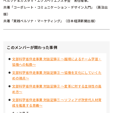
ペルソナ＆カスタマ・エクスペリエンス学会 常任理事。
共著「コーポレート・コミュニケーション・デザイン入門」（英治出
版）
共著「実践ペルソナ・マーケティング」（日本経済新聞出版）
このメンバーが関わった事例
文部科学省伴走事業 対談記事④ ～越境によるチーム学習・
協働への転換～
文部科学省伴走事業 対談記事③ ～協働を文化にしていくた
めの視点～
文部科学省伴走事業 対談記事② ～変革に対する主体性の高
め方～
文部科学省伴走事業 対談記事① ～ソフィアが次世代人材育
成を推進する意義～