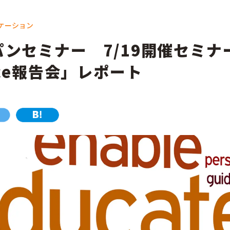
部門
ケーション
広報
経営企画
パンセミナー 7/19開催セミナー
デジタル／情報システム
事業部
ence報告会」レポート
CSR／IR