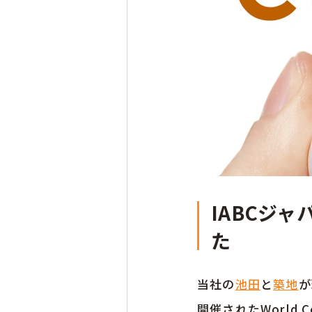
IABCジャ
た
当社の
池田
と
築地
が
開催されたWorld 