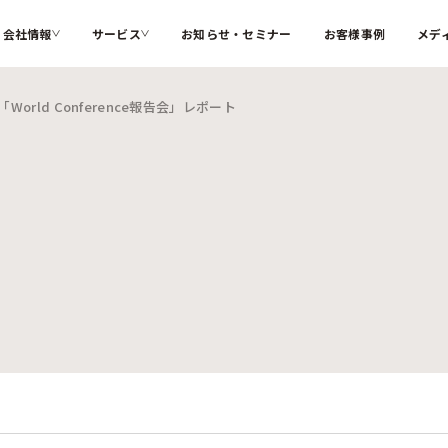
会社情報
サービス
お知らせ・セミナー
お客様事例
メデ
orld Conference報告会」レポート
カテゴリー
ソフィアとは
代表メッ
私たちが解決する課題
インターナルコミュニケーション
組織変革
会社概要
大切にす
ソフィアのコア技術
人材育成
コーポレ
メンバー紹介
採用情報
検索する
お困りごと
サステナブル・SDGs
海外記事
ソフィアさんの取扱説明書
コラム
新着記事
用語辞典