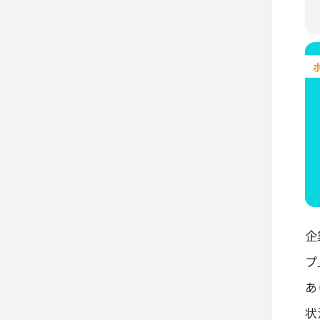
企
プ
あ
状