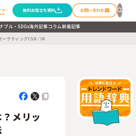
無料お役立ち資料
お問い合わせ
ィア
ナブル・SDGs
海外記事
コラム
新着記事
マーケティング
CSR／IR
セージ
ること
ートメディア
は？メリッ
法