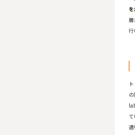
を
層
行
ト
の調
l
て
適