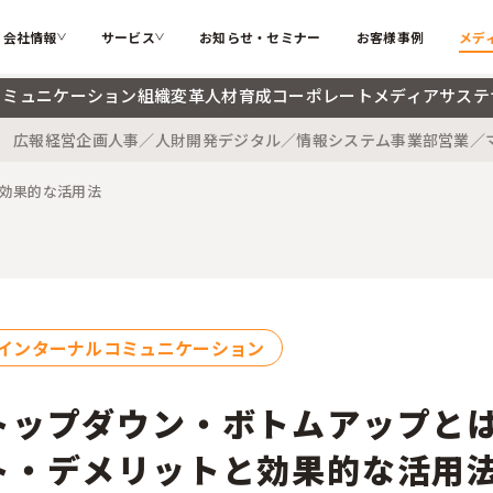
会社情報
サービス
お知らせ・セミナー
お客様事例
メデ
コミュニケーション
組織変革
人材育成
コーポレートメディア
サステ
広報
経営企画
人事／人財開発
デジタル／情報システム
事業部
営業／
カテゴリー
ソフィアとは
代表メッ
私たちが解決する課題
効果的な活用法
インターナルコミュニケーション
組織変革
会社概要
大切にす
ソフィアのコア技術
人材育成
コーポレ
メンバー紹介
採用情報
検索する
お困りごと
サステナブル・SDGs
海外記事
インターナルコミュニケーション
ソフィアさんの取扱説明書
コラム
新着記事
トップダウン・ボトムアップと
用語辞典
ト・デメリットと効果的な活用