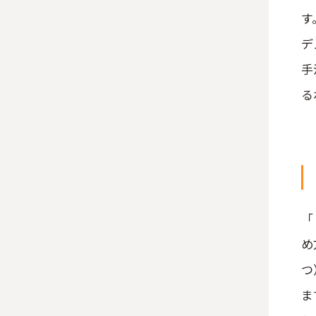
す
デ
手
る
「
め
つ
ま