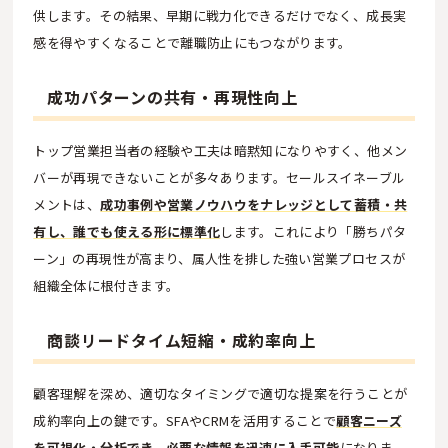
供します。その結果、早期に戦力化できるだけでなく、成長実
感を得やすくなることで離職防止にもつながります。
成功パターンの共有・再現性向上
トップ営業担当者の経験や工夫は暗黙知になりやすく、他メン
バーが再現できないことが多々あります。セールスイネーブル
メントは、
成功事例や営業ノウハウをナレッジとして蓄積・共
有し、誰でも使える形に標準化
します。これにより「勝ちパタ
ーン」の再現性が高まり、属人性を排した強い営業プロセスが
組織全体に根付きます。
商談リードタイム短縮・成約率向上
顧客理解を深め、適切なタイミングで適切な提案を行うことが
成約率向上の鍵です。SFAやCRMを活用することで
顧客ニーズ
を可視化・分析でき、必要な情報を迅速に入手可能
になりま