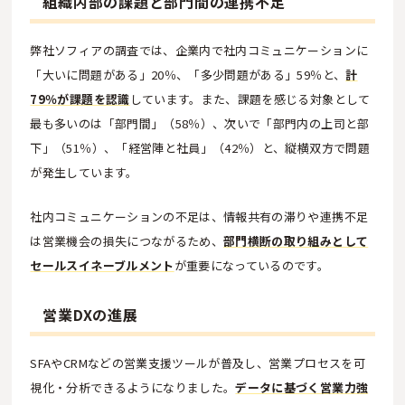
組織内部の課題と部門間の連携不足
弊社ソフィアの調査では、企業内で社内コミュニケーションに
「大いに問題がある」20％、「多少問題がある」59％と、
計
79％が課題を認識
しています。また、課題を感じる対象として
最も多いのは「部門間」（58％）、次いで「部門内の上司と部
下」（51％）、「経営陣と社員」（42％）と、縦横双方で問題
が発生しています。
社内コミュニケーションの不足は、情報共有の滞りや連携不足
は営業機会の損失につながるため、
部門横断の取り組みとして
セールスイネーブルメント
が重要になっているのです。
営業DXの進展
SFAやCRMなどの営業支援ツールが普及し、営業プロセスを可
視化・分析できるようになりました。
データに基づく営業力強