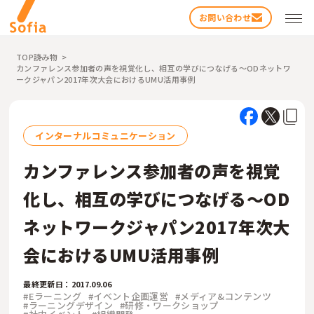
お問い合わせ
TOP
読み物
カンファレンス参加者の声を視覚化し、相互の学びにつなげる～ODネットワ
ークジャパン2017年次大会におけるUMU活用事例
インターナルコミュニケーション
カンファレンス参加者の声を視覚
検索する
化し、相互の学びにつなげる～OD
ネットワークジャパン2017年次大
会におけるUMU活用事例
最終更新日：2017.09.06
#Eラーニング
#イベント企画運営
#メディア&コンテンツ
#ラーニングデザイン
#研修・ワークショップ