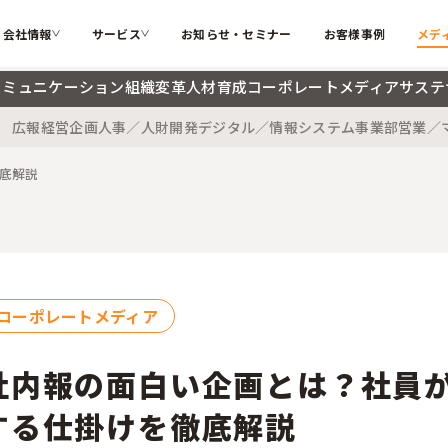
会社情報
サービス
お知らせ・セミナー
お客様事例
メデ
コミュニケーション
組織変革
人材育成
コーポレートメディア
サステ
広報
経営企画
人事／人財開発
デジタル／情報システム
事業部
営業／
カテゴリー
ソフィアとは
代表メッ
私たちが解決する課題
底解説
インターナルコミュニケーション
組織変革
会社概要
大切にす
ソフィアのコア技術
人材育成
コーポレ
メンバー紹介
採用情報
検索する
お困りごと
サステナブル・SDGs
海外記事
コーポレートメディア
ソフィアさんの取扱説明書
コラム
新着記事
社内報の面白い企画とは？社員
用語辞典
する仕掛けを徹底解説