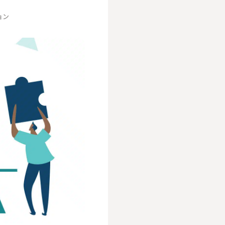
ョン
人事／人財開発
営業／マーケティング