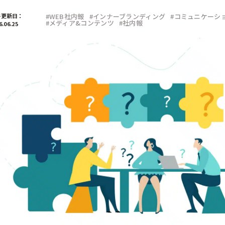
部門
終更新日：
#WEB社内報
#インナーブランディング
#コミュニケーシ
#メディア&コンテンツ
#社内報
6.06.25
広報
経営企画
デジタル／情報システム
事業部
CSR／IR