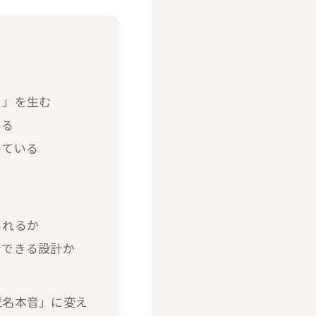
き」を生む
いる
っている
られるか
ンできる設計か
匿名本音」に変え