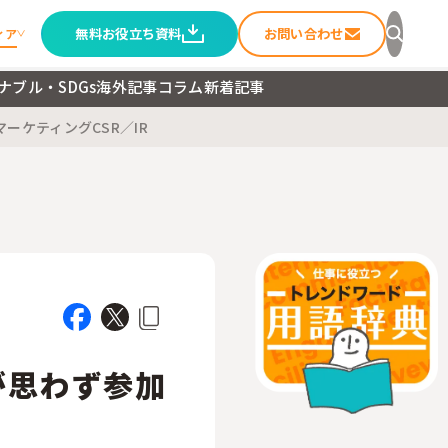
無料お役立ち資料
お問い合わせ
ィア
ナブル・SDGs
海外記事
コラム
新着記事
マーケティング
CSR／IR
セージ
ること
ートメディア
が思わず参加