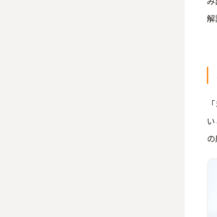
み
解
「
い
の