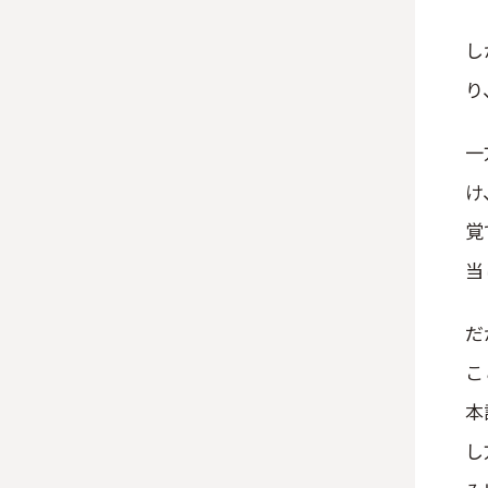
し
り
一
け
覚
当
だ
こ
本
し