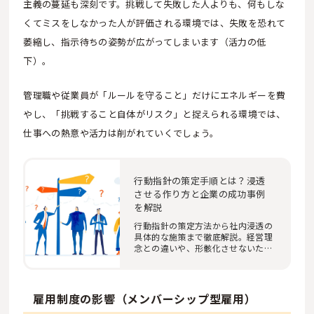
主義の蔓延も深刻です。挑戦して失敗した人よりも、何もしな
くてミスをしなかった人が評価される環境では、失敗を恐れて
萎縮し、指示待ちの姿勢が広がってしまいます（活力の低
下）。
管理職や従業員が「ルールを守ること」だけにエネルギーを費
やし、「挑戦すること自体がリスク」と捉えられる環境では、
仕事への熱意や活力は削がれていくでしょう。
行動指針の策定手順とは？浸透
させる作り方と企業の成功事例
を解説
行動指針の策定方法から社内浸透の
具体的な施策まで徹底解説。経営理
念との違いや、形骸化させないため
の作成フレー…
雇用制度の影響（メンバーシップ型雇用）