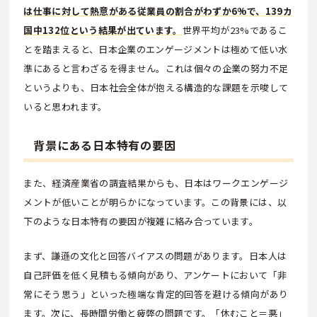
は仕事に対して熱意がある従業員の割合がわずか6%で、139カ
国中132位という結果が出ています。
世界平均が23%であるこ
とを踏まえると、日本企業のエンゲージメントは極めて低い水
準にあると言わざるを得ません。これは個々の企業の努力不足
というよりも、日本社会全体が抱える構造的な課題を示唆して
いると思われます。
背景にある日本特有の要因
また、経済産業省の調査結果からも、日本はワークエンゲージ
メントが低いことが明らかになっています。この背景には、以
下のような日本特有の要因が複雑に絡み合っています。
まず、謙遜の文化と回答バイアスの問題があります。日本人は
自己評価を低く見積もる傾向があり、アンケートにおいて「非
常にそう思う」といった極端な肯定的回答を避ける傾向があり
ます。次に、長時間労働と疲弊の問題です。「休むこと＝悪」