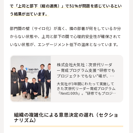
で「上司と部下（縦の連携）」で51%が問題を感じているとい
う結果が出ています。
部門間の壁（サイロ化）が高く、隣の部署が何をしているか分
からない状態や、上司と部下の間で心理的安全性が確保されて
いない状態が、エンゲージメント低下の温床となっています。
株式会社大気社：次世代リーダ
ー育成プログラム支援 “研修でも
プロジェクトでもない”場が、人
を育てる
大気社が3年間にわたって実施して
きた次世代リーダー育成プログラム
「Next100th」。"研修でもプロジ
ェクトでもない"…
組織の複雑化による意思決定の遅れ（セクショ
ナリズム）