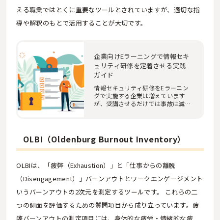
える職業ではとくに重要なツールとされていますが、適切な指
導や解釈のもとで活用することが大切です。
企業向けEラーニングで情報セキ
ュリティ研修を定着させる実践
ガイド
情報セキュリティ研修をEラーニン
グで実施する企業は増えています
が、受講させるだけでは事故は減り
ません。ランサム…
OLBI（Oldenburg Burnout Inventory）
OLBIは、「疲弊（Exhaustion）」と「仕事からの離脱
（Disengagement）」バーンアウトとワークエンゲージメント
いうバーンアウトの2次元を測定するツールです。 これらの二
つの側面を評価するための質問項目から成り立っています。疲
弊バーンアウトの測定項目には、身体的な疲労・情緒的な疲