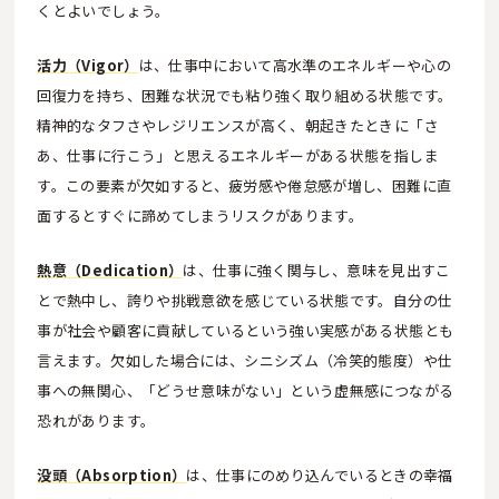
くとよいでしょう。
活力（Vigor）
は、仕事中において高水準のエネルギーや心の
回復力を持ち、困難な状況でも粘り強く取り組める状態です。
精神的なタフさやレジリエンスが高く、朝起きたときに「さ
あ、仕事に行こう」と思えるエネルギーがある状態を指しま
す。この要素が欠如すると、疲労感や倦怠感が増し、困難に直
面するとすぐに諦めてしまうリスクがあります。
熱意（Dedication）
は、仕事に強く関与し、意味を見出すこ
とで熱中し、誇りや挑戦意欲を感じている状態です。自分の仕
事が社会や顧客に貢献しているという強い実感がある状態とも
言えます。欠如した場合には、シニシズム（冷笑的態度）や仕
事への無関心、「どうせ意味がない」という虚無感につながる
恐れがあります。
没頭（Absorption）
は、仕事にのめり込んでいるときの幸福