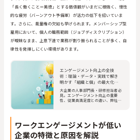
「長く働くこと＝美徳」とする価値観がいまだに根強く、慢性
的な疲労（バーンアウト予備軍）が活力の低下を招いていま
す。さらに、裁量権の欠如も挙げられます。メンバーシップ型
雇用において、個人の職務範囲（ジョブディスクリプション）
が曖昧なまま、上意下達で業務が割り振られることが多く、自
律性を発揮しにくい環境があります。
エンゲージメント向上の全技
術：理論・データ・実践で解き
明かす「組織と個」の最大化戦
略
大企業の人事部門長・研修担当者必
見。エンゲージメント向上の重要
性、従業員満足度との違い、弊社独
自調査「フル_IC…
ワークエンゲージメントが低い
企業の特徴と原因を解説