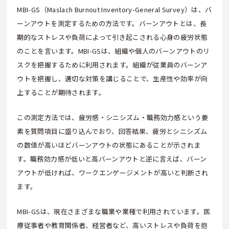
MBI-GS（Maslach Burnout Inventory-General Survey）は、バ
ーンアウトを測定するための方法です。バーンアウトとは、長
期的なストレスや負荷によって引き起こされる心身の疲労状態
のことを言います。MBI-GSは、組織や個人のバーンアウトのリ
スクを把握するために利用されます。組織が従業員のバーンア
ウトを把握し、適切な対策を講じることで、生産性や効率が向
上することが期待されます。
この測定方法では、疲労感・シニシズム・職務効力感という要
素を質問項目に盛り込んでおり、回答結果、疲労とシニシズム
の数値が高いほどバーンアウトの状態にあることが示されま
す。職務効力感が低いと高バーンアウトと逆に言えば、バーン
アウトが低ければ、ワークエンゲージメントが高いと判断され
ます。
MBI-GSは、現在さまざまな職業や業種で利用されています。医
療従事者や教育関係者、経営者など、高いストレスや負荷を抱