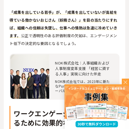
「成果を出している若手」が、「成果を出していないが高給を
得ている働かないおじさん（妖精さん）」を目の当たりにすれ
ば、組織への信頼は失墜し、仕事への情熱は急速に冷めていき
ます。
公正で透明性のある評価制度の欠如は、エンゲージメン
ト低下の決定的な要因となるでしょう。
NOK株式会社：人事組織および
人事制度変革支援 「経営に資す
る人事」実現に向けた伴走
NOK株式会社では、2023年に新た
なPurpose・Valuesを策定し、グロ
ーバル企業への変革を進めていま
す。これに伴って人…
ワークエンゲージメントを高め
るために効果的な方法を紹介