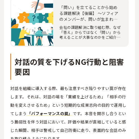
「問い」を立てることから始め
る課題解決【後編】 〜ソフィア
のメンバーが、問いが生まれる
場を再現してみました〜
会社の課題解決に取り組む際、なぜ
「答え」からではなく「問い」から
考えることが大事なのかをご紹介す
る記事。後編…
対話の質を下げるNG行動と阻害
要因
対話を組織に導入する際、最も注意すべき陥りやすい罠が存在
します。それは、対話の場を「業績を上げるため」「相手の行
動を変えさせるため」という短期的な成果志向の目的で運用し
てしまう
「パフォーマンスの罠」
です。本音を開示し合うとい
う脆弱性を伴う対話において、評価や結果が直結していると感
じた瞬間、相手は警戒して自己防衛に走り、表面的な会話のみ
を取り繕うようになります。