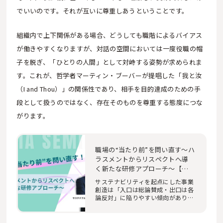
でいいのです。それが互いに尊重しあうということです。
組織内で上下関係がある場合、どうしても職階によるバイアス
が働きやすくなりますが、対話の空間においては一度役職の帽
子を脱ぎ、「ひとりの人間」として対峙する姿勢が求められま
す。これが、哲学者マーティン・ブーバーが提唱した「我と汝
（I and Thou）」の関係性であり、相手を目的達成のための手
段として扱うのではなく、存在そのものを尊重する態度につな
がります。
職場の“当たり前”を問い直す～ハ
ラスメントからリスペクトへ導
く新たな研修アプローチ～【下
書き】
サステナビリティを起点にした事業
創造は「入口は総論賛成・出口は各
論反対」に陥りやすい傾向がありま
す。このよう…