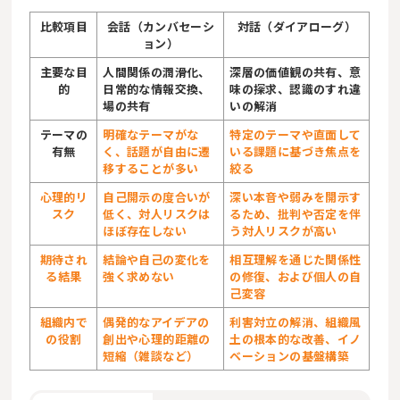
比較項目
会話（カンバセーシ
対話（ダイアローグ）
ョン）
主要な目
人間関係の潤滑化、
深層の価値観の共有、意
的
日常的な情報交換、
味の探求、認識のすれ違
場の共有
いの解消
テーマの
明確なテーマがな
特定のテーマや直面して
有無
く、話題が自由に遷
いる課題に基づき焦点を
移することが多い
絞る
心理的リ
自己開示の度合いが
深い本音や弱みを開示す
スク
低く、対人リスクは
るため、批判や否定を
伴
ほぼ存在しない
う対人リスクが高い
期待され
結論や自己の変化を
相互理解を通じた関係性
る結果
強く求めない
の修復、および個人の自
己変容
組織内で
偶発的なアイデアの
利害対立
の解消、組織風
の
役割
創出や心理的距離の
土の根本的な改善、イノ
短縮
（雑談など）
ベーションの基盤構築