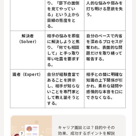
り、「部下の面倒
人的な悩みや弱みを
を見てやってい
打ち明ける意欲を失
る」という上から
う。
目線の態度をと
る。
解決者
相手の悩みを即座
自分のペースで内省
（Solver）
に解決しようと焦
を深めるプロセスが
り、「何でも相談
奪われ、表面的な問
して」と手っ取り
題だけを取り繕って
早い吐露を要求す
報告する。
る。
識者（Expert）
自分が経験豊富で
相手との間に明確な
あることを誇示
知識の上下関係が引
し、相手が知らな
かれ、素朴な疑問や
いことを専門家と
感情的な本音を口に
して教え諭そうと
できなくなる。
する。
キャリア面談とは？目的やその
効果、成功するポイントを解説