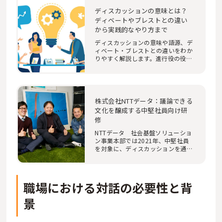
ディスカッションの意味とは？
ディベートやブレストとの違い
から実践的なやり方まで
ディスカッションの意味や語源、デ
ィベート・ブレストとの違いをわか
りやすく解説します。進行役の役割
分担、心理的…
株式会社NTTデータ：議論できる
文化を醸成する中堅社員向け研
修
NTTデータ 社会基盤ソリューショ
ン事業本部では2021年、中堅社員
を対象に、ディスカッションを通し
て中期経営計画策…
職場における対話の必要性と背
景