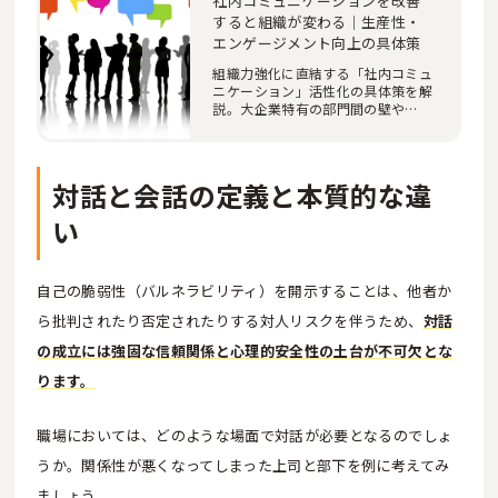
社内コミュニケーションを改善
すると組織が変わる｜生産性・
エンゲージメント向上の具体策
組織力強化に直結する「社内コミュ
ニケーション」活性化の具体策を解
説。大企業特有の部門間の壁や
1on1の形骸化とい…
対話と会話の定義と本質的な違
い
自己の脆弱性（バルネラビリティ）を開示することは、他者か
ら批判されたり否定されたりする対人リスクを伴うため、
対話
の成立には強固な信頼関係と心理的安全性の土台が不可欠とな
ります。
職場においては、どのような場面で対話が必要となるのでしょ
うか。関係性が悪くなってしまった上司と部下を例に考えてみ
ましょう。