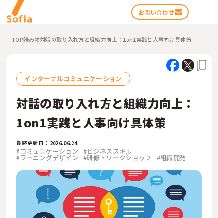
お問い合わせ
TOP
読み物
対話の取り入れ方と組織力向上：1on1実践と人事向け具体策
インターナルコミュニケーション
対話の取り入れ方と組織力向上：
1on1実践と人事向け具体策
検索する
最終更新日：2026.06.24
#コミュニケーション
#ビジネススキル
#ラーニングデザイン
#研修・ワークショップ
#組織開発