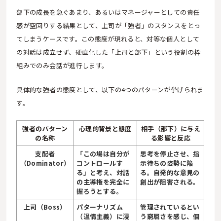
部下の成長を急ぐあまり、あるいはマネージャーとしての責任
感が空回りする結果として、上司が「強者」のスタンスをとっ
てしまうケースです。この態度が現れると、対等な個人として
の対話は成立せず、硬直化した「上司と部下」という役割の枠
組みでのみ会話が進行します。
具体的な強者の態度として、以下の4つのパターンが挙げられま
す。
強者のパターン
心理的背景と態度
相手（部下）に与え
の名称
る影響と反応
支配者
「この場は自分が
思考を停止させ、指
（Dominator）
コントロールす
示待ちの姿勢に陥
る」と考え、対話
る。自発的な意見の
の主導権を完全に
創出が阻害される。
握ろうとする。
上司（Boss）
パターナリズム
管理されているとい
（温情主義）に浸
う窮屈さを感じ、個