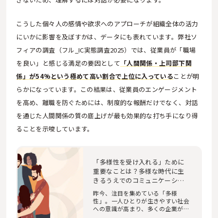
こうした個々人の感情や欲求へのアプローチが組織全体の活力
にいかに影響を及ぼすかは、データにも表れています。弊社ソ
フィアの調査（フル_IC実態調査2025）では、従業員が「職場
を良い」と感じる満足の要因として
「人間関係・上司部下関
係」が54%という極めて高い割合で上位に入っている
ことが明
らかになっています。この結果は、従業員のエンゲージメント
を高め、離職を防ぐためには、制度的な報酬だけでなく、対話
を通じた人間関係の質の底上げが最も効果的な打ち手になり得
ることを示唆しています。
「多様性を受け入れる」ために
重要なことは？多様な時代に生
きるうえでのコミュニケーショ
ンとは​
昨今、注目を集めている「多様
性」。一人ひとりが生きやすい社会
への意識が高まり、多くの企業が多
様性を追求してい…