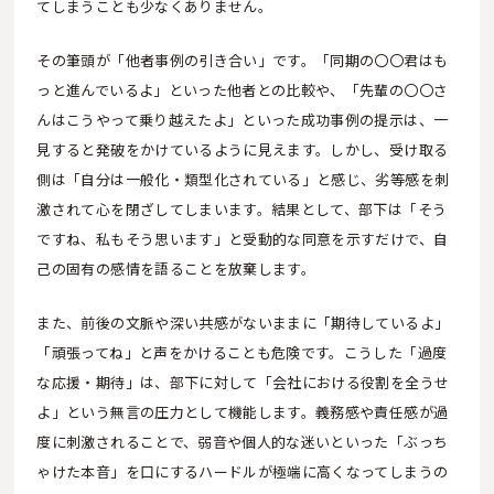
てしまうことも少なくありません。
その筆頭が「他者事例の引き合い」です。「同期の〇〇君はも
っと進んでいるよ」といった他者との比較や、「先輩の〇〇さ
んはこうやって乗り越えたよ」といった成功事例の提示は、一
見すると発破をかけているように見えます。しかし、受け取る
側は「自分は一般化・類型化されている」と感じ、劣等感を刺
激されて心を閉ざしてしまいます。結果として、部下は「そう
ですね、私もそう思います」と受動的な同意を示すだけで、自
己の固有の感情を語ることを放棄します。
また、前後の文脈や深い共感がないままに「期待しているよ」
「頑張ってね」と声をかけることも危険です。こうした「過度
な応援・期待」は、部下に対して「会社における役割を全うせ
よ」という無言の圧力として機能します。義務感や責任感が過
度に刺激されることで、弱音や個人的な迷いといった「ぶっち
ゃけた本音」を口にするハードルが極端に高くなってしまうの