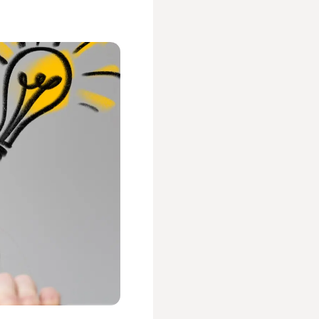
人事／人財開発
営業／マーケティング