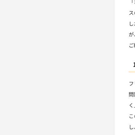
「
ス
し
が
ご
フ
問
く
こ
し