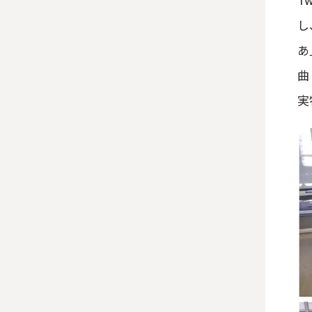
し
あ
曲
実