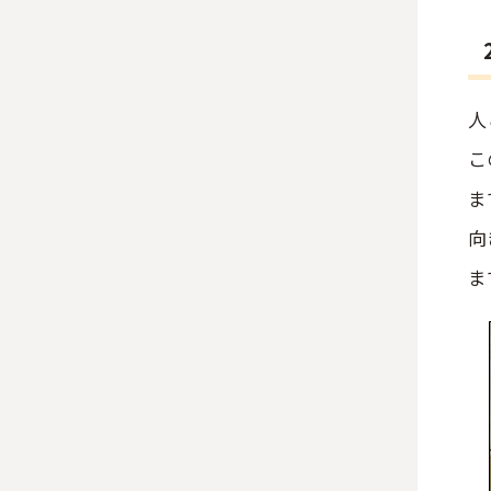
人
こ
ま
向
ま