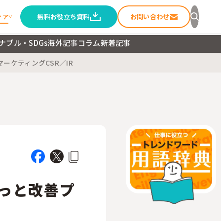
無料お役立ち資料
お問い合わせ
ィア
ナブル・SDGs
海外記事
コラム
新着記事
マーケティング
CSR／IR
セージ
ること
ートメディア
こっと改善プ