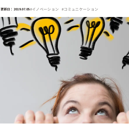
部門
#イノベーション
#コミュニケーション
更新日：2019.07.05
広報
経営企画
デジタル／情報システム
事業部
CSR／IR