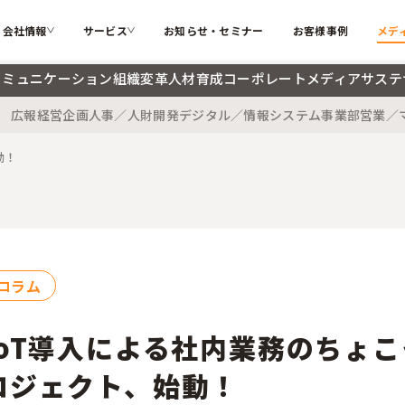
会社情報
サービス
お知らせ・セミナー
お客様事例
メデ
コミュニケーション
組織変革
人材育成
コーポレートメディア
サステ
広報
経営企画
人事／人財開発
デジタル／情報システム
事業部
営業／
カテゴリー
ソフィアとは
代表メッ
私たちが解決する課題
動！
インターナルコミュニケーション
組織変革
会社概要
大切にす
ソフィアのコア技術
人材育成
コーポレ
メンバー紹介
採用情報
検索する
お困りごと
サステナブル・SDGs
海外記事
コラム
ソフィアさんの取扱説明書
コラム
新着記事
IoT導入による社内業務のちょ
用語辞典
ロジェクト、始動！