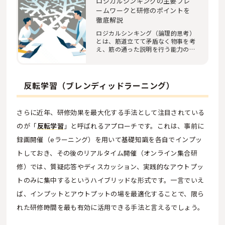
ロジカルシンキングの主要フレ
ームワークと研修のポイントを
徹底解説
ロジカルシンキング（論理的思考）
とは、筋道立てて矛盾なく物事を考
え、筋の通った説明を行う能力のこ
とです。現代…
反転学習（ブレンディッドラーニング）
さらに近年、研修効果を最大化する手法として注目されている
のが「
反転学習
」と呼ばれるアプローチです。これは、事前に
録画開催（eラーニング）を用いて基礎知識を各自でインプッ
トしておき、その後のリアルタイム開催（オンライン集合研
修）では、質疑応答やディスカッション、実践的なアウトプッ
トのみに集中するというハイブリッドな形式です。一言でいえ
ば、インプットとアウトプットの場を最適化することで、限ら
れた研修時間を最も有効に活用できる手法と言えるでしょう。