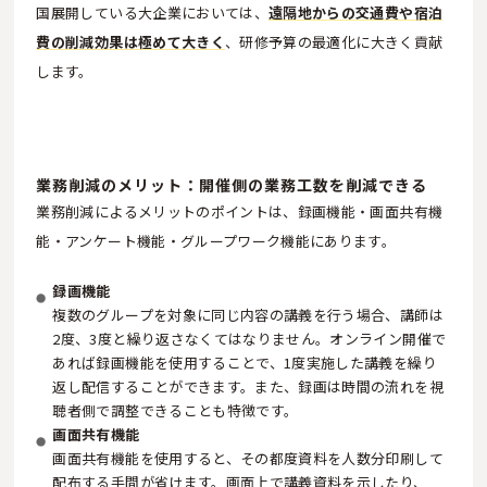
国展開している大企業においては、
遠隔地からの交通費や宿泊
費の削減効果は極めて大きく
、研修予算の最適化に大きく貢献
します。
業務削減のメリット：開催側の業務工数を削減できる
業務削減によるメリットのポイントは、録画機能・画面共有機
能・アンケート機能・グループワーク機能にあります。
録画機能
複数のグループを対象に同じ内容の講義を行う場合、講師は
2度、3度と繰り返さなくてはなりません。オンライン開催で
あれば録画機能を使用することで、1度実施した講義を繰り
返し配信することができます。また、録画は時間の流れを視
聴者側で調整できることも特徴です。
画面共有機能
画面共有機能を使用すると、その都度資料を人数分印刷して
配布する手間が省けます。画面上で講義資料を示したり、