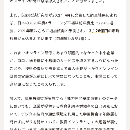
オンライン研修が緊急導入されたことが分かりました。
また、矢野経済研究所が2021年4月に発表した調査結果によれ
ば、日本の2020年度eラーニング市場は前年度比で22.4%増
加、2021年度はさらに増加傾向と予測され、
3,126億円
の市場
規模が見込まれています（前年度比8.5%増）。
これまでオンライン研修にあまり積極的でなかった中小企業
が、コロナ禍を機に小規模のサービスを導入するようになった
ことや、技術の普及や需要拡大で導入価格が下がりオンライン
研修の実施が以前に比べて容易になったことも、市場にとって
追い風になったと考えられます。
加えて、厚生労働省が実施する「能力開発基本調査」のデータ
においても、企業が提供する教育訓練や労働者の自己啓発にお
いて、デジタル技術や通信環境を利用した学習機会は年齢層を
問わず広がりを見せており、教育インフラとしての定着が裏付
けられています。働き方改革の推進による長時間労働の是正