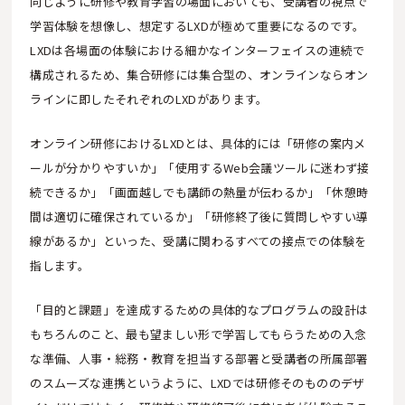
同じように研修や教育学習の場面においても、受講者の視点で
学習体験を想像し、想定するLXDが極めて重要になるのです。
LXDは各場面の体験における細かなインターフェイスの連続で
構成されるため、集合研修には集合型の、オンラインならオン
ラインに即したそれぞれのLXDがあります。
オンライン研修におけるLXDとは、具体的には「研修の案内メ
ールが分かりやすいか」「使用するWeb会議ツールに迷わず接
続できるか」「画面越しでも講師の熱量が伝わるか」「休憩時
間は適切に確保されているか」「研修終了後に質問しやすい導
線があるか」といった、受講に関わるすべての接点での体験を
指します。
「目的と課題」を達成するための具体的なプログラムの設計は
もちろんのこと、最も望ましい形で学習してもらうための入念
な準備、人事・総務・教育を担当する部署と受講者の所属部署
のスムーズな連携というように、LXDでは研修そのもののデザ