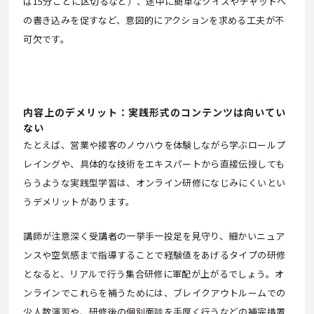
ば15分ごとに区切るなど）、途中に簡単なクイズやチャットへ
の書き込みを促すなど、意図的にアクションを求める工夫が不
可欠です。
内容上のデメリット：実践形式のコンテンツは向いてい
ない
たとえば、営業や接客のノウハウを体験しながら学ぶロールプ
レイングや、具体的な技術をエキスパートから直接伝授しても
らうような実践型学習は、オンライン研修になじみにくいとい
うデメリットがあります。
講師が注意深く受講者の一挙手一投足を見守り、細かいニュア
ンスや空気感まで指導することで経験値をあげるタイプの研修
となると、リアルで行う集合研修に軍配が上がるでしょう。オ
ンラインでこれらを補うためには、ブレイクアウトルームでの
少人数演習や、研修後の個別面談を手厚く行うなどの補完措置