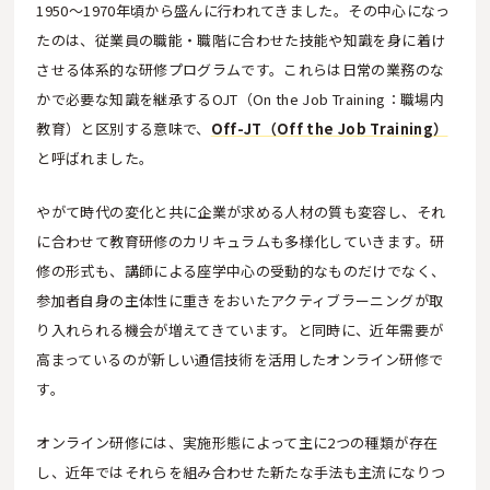
1950〜1970年頃から盛んに行われてきました。その中心になっ
たのは、従業員の職能・職階に合わせた技能や知識を身に着け
させる体系的な研修プログラムです。これらは日常の業務のな
かで必要な知識を継承するOJT（On the Job Training：職場内
教育）と区別する意味で、
Off-JT（Off the Job Training）
と呼ばれました。
やがて時代の変化と共に企業が求める人材の質も変容し、それ
に合わせて教育研修のカリキュラムも多様化していきます。研
修の形式も、講師による座学中心の受動的なものだけでなく、
参加者自身の主体性に重きをおいたアクティブラーニングが取
り入れられる機会が増えてきています。と同時に、近年需要が
高まっているのが新しい通信技術を活用したオンライン研修で
す。
オンライン研修には、実施形態によって主に2つの種類が存在
し、近年ではそれらを組み合わせた新たな手法も主流になりつ