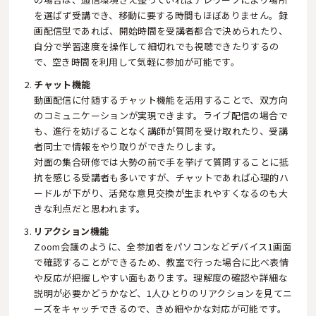
を選ばず受講でき、移動に要する時間もほぼありません。録
画配信型であれば、開始時間を受講者都合で決められたり、
自分で学習速度を操作して細切れでも視聴できたりするの
で、空き時間を利用して気軽に参加が可能です。
チャット機能
動画配信に付随するチャット機能を活用することで、双方向
のコミュニケーションが実現できます。ライブ配信の場合で
も、進行を妨げることなく講師が質問を受け取れたり、受講
者同士で情報をやり取りができたりします。
対面の集合研修では大勢の前で手を挙げて質問することに抵
抗を感じる受講者も多いですが、チャットであれば心理的ハ
ードルが下がり、活発な意見交換が生まれやすくなるのも大
きな利点だと思われます。
リアクション機能
Zoom会議のように、全参加者をパソコンなどデバイス1画面
で確認することができるため、教室で行った場合に比べ表情
や反応が把握しやすい面もあります。理解度の確認や詳細な
説明が必要かどうかなど、1人ひとりのリアクションを見てニ
ーズをキャッチできるので、きめ細やかな対応が可能です。