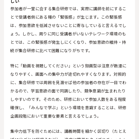
しい
参加者が一堂に会する集合研修では、実際に講師を前にするこ
とで受講者側にある種の「緊張感」が生じます。この緊張感
は、参加意欲を低減させないことに寄与していると言えるでし
ょう。しかし、周りに同じ受講者がいないテレワーク環境のも
とでは、この緊張感が発生しにくくなり、参加意欲の維持・持
続が集合研修に比べて困難になりがちです。
特に「動画を視聴してください」という録画型は注意が散漫に
なりやすく、画面への集中力が途切れやすくなります。対照的
に、集合研修では周囲を見渡せば他の参加者の存在が一目でわ
かるので、学習意欲の面で同調したり、競争意識が生まれたり
しやすいのです。そのため、研修において参加人数をある程度
確保し、「みんなで学ぶ」という環境を意識することは、研修
企画段階において重要な要素と言えるでしょう。
集中力低下を防ぐためには、講義時間を細かく区切り（たとえ