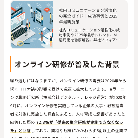
社内コミュニケーション活性化
の完全ガイド｜成功事例と2025
年最新施策
社内コミュニケーション活性化の成
功事例や2025年最新トレンド、AI
活用術を徹底解説。弊社ソフィアの
2024年調査から…
オンライン研修が普及した背景
繰り返しにはなりますが、オンライン研修の需要は2020年から
続くコロナ禍の影響を受けて急速に拡大しています。 eラーニ
ング戦略研究所（株式会社デジタル・ナレッジ運営）が2020年
9月に、オンライン研修を実施している企業の人事・教育担当
者を対象に実施した調査によると、人材育成に影響があったと
回答した層の
72.3%が「従来の集合研修が実施できなくなっ
た」と回答
しており、業種や規模にかかわらず6割以上の企業で