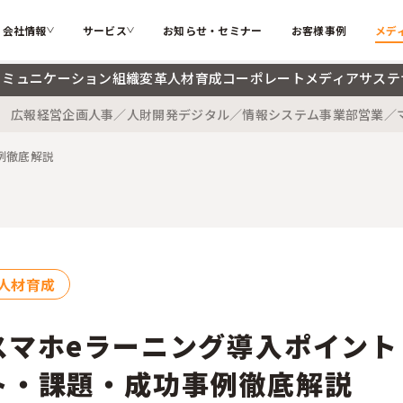
会社情報
サービス
お知らせ・セミナー
お客様事例
メデ
コミュニケーション
組織変革
人材育成
コーポレートメディア
サステ
広報
経営企画
人事／人財開発
デジタル／情報システム
事業部
営業／
カテゴリー
ソフィアとは
代表メッ
私たちが解決する課題
例徹底解説
インターナルコミュニケーション
組織変革
会社概要
大切にす
ソフィアのコア技術
人材育成
コーポレ
メンバー紹介
採用情報
検索する
お困りごと
サステナブル・SDGs
海外記事
人材育成
ソフィアさんの取扱説明書
コラム
新着記事
スマホeラーニング導入ポイント
用語辞典
ト・課題・成功事例徹底解説