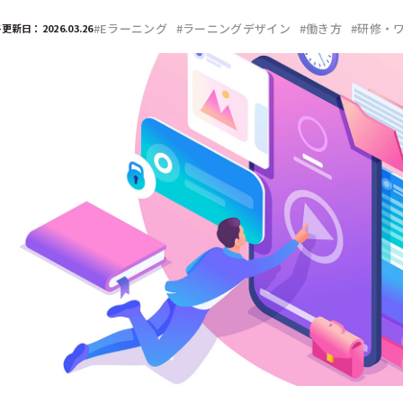
部門
#Eラーニング
#ラーニングデザイン
#働き方
#研修・
更新日：2026.03.26
広報
経営企画
デジタル／情報システム
事業部
CSR／IR