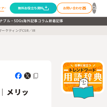
無料お役立ち資料
お問い合わせ
ィア
ナブル・SDGs
海外記事
コラム
新着記事
マーケティング
CSR／IR
セージ
ること
ートメディア
｜メリッ