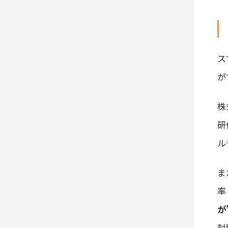
ス
が
株
研
ル
ま
率
が
討