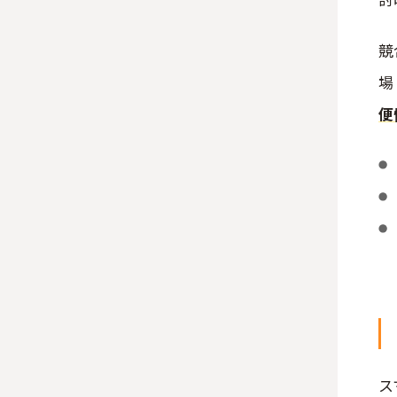
競
場
便
ス