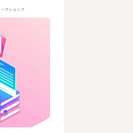
ワークショップ
人事／人財開発
営業／マーケティング