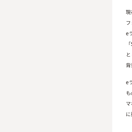
現
フ
e
「
と
背
e
も
マ
に