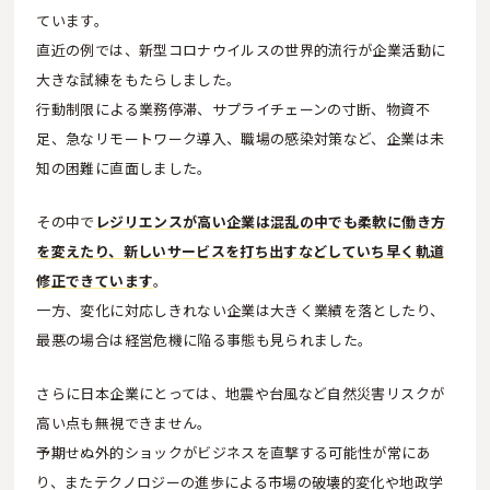
ています。
直近の例では、新型コロナウイルスの世界的流行が企業活動に
大きな試練をもたらしました。
行動制限による業務停滞、サプライチェーンの寸断、物資不
足、急なリモートワーク導入、職場の感染対策など、企業は未
知の困難に直面しました。
その中で
レジリエンスが高い企業は混乱の中でも柔軟に働き方
を変えたり、新しいサービスを打ち出すなどしていち早く軌道
修正できています
。
一方、変化に対応しきれない企業は大きく業績を落としたり、
最悪の場合は経営危機に陥る事態も見られました。
さらに日本企業にとっては、地震や台風など自然災害リスクが
高い点も無視できません。
予期せぬ外的ショックがビジネスを直撃する可能性が常にあ
り、またテクノロジーの進歩による市場の破壊的変化や地政学