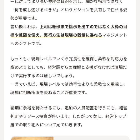
ーに対してより高い視座の目的を示し、細かな指示ではなく
「何を成し遂げるべきか」というビジョンを共有して任せる姿
勢が重要です。
言い換えれば、
上司は細部まで指示を出すのではなく大枠の目
標や意図を伝え、実行方法は現場の裁量に委ねる
マネジメント
へのシフトです。
もっとも、現場レベルでいくら冗長性を確保し柔軟な対応力を
高めようとしても、経営層からの理解と支援がなければ現場だ
けで実行するのは難しいでしょう。
一言でいえば、現場レベルでは効率性よりも柔軟性を重視し、
現場に判断権限を委ねることが重要です。
納期に余裕を持たせるにも、追加の人員配置を行うにも、経営
判断やリソース投資が伴います。したがって次に、経営トップ
層での取り組みについて見ていきます。