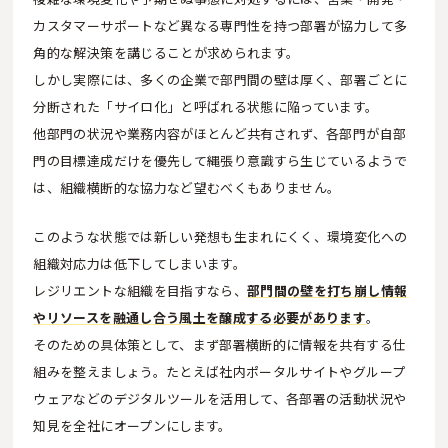
カスタマーサポートなど異なる専門性を持つ部署が協力して多
角的な解決策を講じることが求められます。
しかし実際には、多くの企業で部門間の壁は厚く、部署ごとに
分断された「サイロ化」と呼ばれる状態に陥っています。
他部門の状況や業務内容がほとんど共有されず、各部門が自部
門の目標達成だけを優先して縄張り意識すら生じているようで
は、組織横断的な協力など望むべくもありません。
このような状態では新しい発想も生まれにくく、環境変化への
組織対応力は低下してしまいます。
レジリエントな組織を目指すなら、
部門間の壁を打ち崩し情報
やリソースを融通し合う風土を醸成する必要があります
。
そのための具体策として、まず部署横断的に情報を共有する仕
組みを整えましょう。たとえば社内ポータルサイトやグループ
ウェアなどのデジタルツールを活用して、各部署の活動状況や
知見を全社にオープンにします。