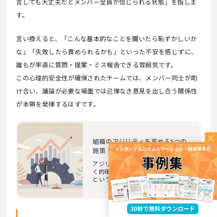
言しても大丈夫だとメンバー全員が信じられる状態」を指しま
す。
言い換えると、「こんな基本的なことを聞いたら恥ずかしいか
な」「失敗したら責められるかも」といった不安を感じずに、
誰もが率直に質問・提案・ミス報告できる雰囲気です。
この心理的安全性が確保されたチームでは、メンバー同士が助
け合い、議論が必要な場面では忌憚なき意見を出し合う関係性
が本領を発揮するはずです。
組織のアジリティを高める5つの
施策！注目企業の事例を紹介！
アジリティとは、状況に応じて素早
く的確に判断を下し、行動する能力
という意味があります。今の時代は
変化が激しく…