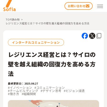
お問い合わせ
TOP
読み物
レジリエンス経営とは？サイロの壁を越え組織の回復力を高める方法
インターナルコミュニケーション
レジリエンス経営とは？サイロの
検索する
壁を越え組織の回復力を高める方
法
最終更新日：2025.06.27
#イノベーション
#コミュニケーション
#チームビルディング
#デザイン思考
#ビジョン浸透
#働き方
#組織開発