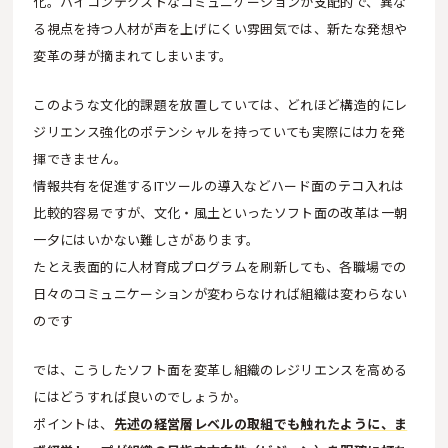
化。ハイコンテクストなコミュニケーションが支配的で、異な
る視点を持つ人材が声を上げにくい雰囲気では、新たな発想や
変革の芽が摘まれてしまいます。
このような文化的課題を放置していては、どれほど構造的にレ
ジリエンス強化のポテンシャルを持っていても実際には力を発
揮できません。
情報共有を促進するITツールの導入などハード面のテコ入れは
比較的容易ですが、文化・風土といったソフト面の改革は一朝
一夕にはいかない難しさがあります。
たとえ表面的に人材育成プログラムを刷新しても、各職場での
日々のコミュニケーションが変わらなければ組織は変わらない
のです
では、こうしたソフト面を変革し組織のレジリエンスを高める
にはどうすれば良いのでしょうか。
ポイントは、
先述の経営層レベルの取組でも触れたように、ま