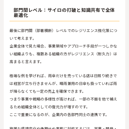
部門間レベル：サイロの打破と知識共有で全体
最適化
最後に部門間（部署横断）レベルでのレジリエンス強化策につ
いて考えます。
企業全体で見た場合、事業領域やアプローチ手段が一つしかな
い組織よりも、複数ある組織の方がレジリエンス（耐久力）は
高まると言えます。
極端な例を挙げれば、雨傘だけを売っている店は日照り続きで
は経営が立ち行きませんが、晴雨兼用の日傘も扱っていれば雨
が降らなくても一定の売上を確保できます。
つまり事業や戦略の多様性が高ければ、一部の不振を他で補え
るため組織全体としての復元力が増すのです。
ここで重要になるのが、企業内の各部門同士の連携です。
複雑な環境変化や予期せぬ事態に対処するには、営業・開発・