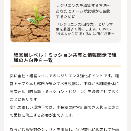
レジリエンスを構築する方法～
あなたとチームが危機から回復
するために
「レジリエンス(回復力)」という言
葉を最近よく耳にします。COVID-
19拡大から回復するには何が必要
で、レジリンスを…
経営層レベル：ミッション共有と情報開示で組
織の方向性を一致
次に全社・経営レベルでのレジリエンス強化ポイントです。経
営トップや本社部門が果たすべき役割は、平時から組織全体に
高次元な目的意識（ミッション・ビジョン）を浸透させておく
ことにあります。
変化の激しい環境下では、中長期の経営計画でさえ状況に応じ
て柔軟に修正する必要が出てきます。
あらかじめ複数のシナリオを用意し、状況変化に即応して計画