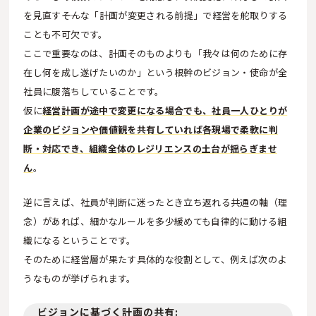
を見直す――そんな「計画が変更される前提」で経営を舵取りする
ことも不可欠です。
ここで重要なのは、計画そのものよりも「我々は何のために存
在し何を成し遂げたいのか」という根幹のビジョン・使命が全
社員に腹落ちしていることです。
仮に
経営計画が途中で変更になる場合でも、社員一人ひとりが
企業のビジョンや価値観を共有していれば各現場で柔軟に判
断・対応でき、組織全体のレジリエンスの土台が揺らぎませ
ん
。
逆に言えば、社員が判断に迷ったとき立ち返れる共通の軸（理
念）があれば、細かなルールを多少緩めても自律的に動ける組
織になるということです。
そのために経営層が果たす具体的な役割として、例えば次のよ
うなものが挙げられます。
ビジョンに基づく計画の共有: