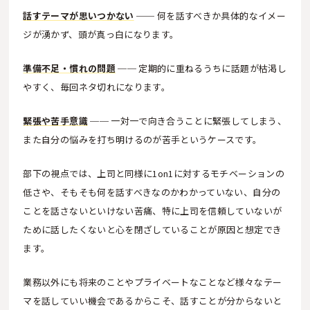
話すテーマが思いつかない
── 何を話すべきか具体的なイメー
ジが湧かず、頭が真っ白になります。
準備不足・慣れの問題
── 定期的に重ねるうちに話題が枯渇し
やすく、毎回ネタ切れになります。
緊張や苦手意識
── 一対一で向き合うことに緊張してしまう、
また自分の悩みを打ち明けるのが苦手というケースです。
部下の視点では、上司と同様に1on1に対するモチベーションの
低さや、そもそも何を話すべきなのかわかっていない、自分の
ことを話さないといけない苦痛、特に上司を信頼していないが
ために話したくないと心を閉ざしていることが原因と想定でき
ます。
業務以外にも将来のことやプライベートなことなど様々なテー
マを話していい機会であるからこそ、話すことが分からないと