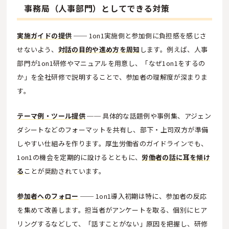
事務局（人事部門）としてできる対策
実施ガイドの提供
── 1on1実施側と参加側に負担感を感じさ
せないよう、
対話の目的や進め方を周知
します。例えば、人事
部門が1on1研修やマニュアルを用意し、「なぜ1on1をするの
か」を全社研修で説明することで、参加者の理解度が深まりま
す。
テーマ例・ツール提供
── 具体的な話題例や事例集、アジェン
ダシートなどのフォーマットを共有し、部下・上司双方が準備
しやすい仕組みを作ります。厚生労働省のガイドラインでも、
1on1の機会を定期的に設けるとともに、
労働者の話に耳を傾け
る
ことが奨励されています。
参加者へのフォロー
── 1on1導入初期は特に、参加者の反応
を集めて改善します。担当者がアンケートを取る、個別にヒア
リングするなどして、「話すことがない」原因を把握し、研修