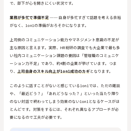
で、部下が心を開きにくい状況です。
業務が多忙で準備不足
── 自身が多忙すぎて話題を考える余裕
がなく、1on1の準備がおろそかになります。
上司側のコミュニケーション能力やマネジメント意識の不足が
主な原因と言えます。実際、HR総研の調査でも大企業で最も多
い社内コミュニケーション課題の要因は「管理職のコミュニケ
ーション力不足」であり、約4割の企業が挙げています。つま
り、
上司自身のスキル向上が1on1成功のカギ
となります。
このように話すことがないと感じている1on1では、ただの雑談
や、「最近どう？」「あれどうなった？」といった当たり障り
のない対話で終わってしまう効果のない1on1となるケースがほ
とんどです。対策をするには、それぞれ異なるアプローチが必
要になるので工夫が必要です。