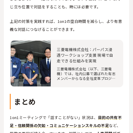
じ立ち位置で対話をすることも、時には必要です。
上記の対策を実践すれば、1on1の空白時間を減らし、より有意
義な対話につなげることができます。
三菱電機株式会社：パーパス浸
透ワークショップ支援 現場で自
走できる仕組みを実現
三菱電機株式会社（以下、三菱電
機）では、社内公募で選ばれた有志
メンバーからなる全社変革プロジェ
クトを中心に、…
まとめ
1on1ミーティングで「話すことがない」状況は、
目的の共有不
足・信頼関係の欠如・コミュニケーションスキルの不足
など、