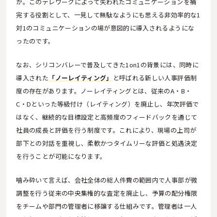
か。このテレワークによって失われたコミュニケーションを補
完する役割として、一見して無駄なようにも思える非効率的な1
対1のコミュニケーションの場が意図的に導入されるようにな
ったのです。
なお、シリコンバレーで普及してきた1on1の背景には、同時に
導入された
「ノーレイティング」
と呼ばれる新しい人事評価制
度の存在があります。ノーレイティングとは、従来のA・B・
C・Dといった等級付け（レイティング）を廃止し、年次評価で
はなく、継続的な目標設定と高頻度のフィードバックを通じて
社員の成長と評価を行う制度です。これにより、現場の上司が
部下との対話を重視し、柔軟かつタイムリーな評価と処遇決定
を行うことが可能になります。
噛み砕いて言えば、会社全体の総人件費の範囲内で人事部が微
調整を行う従来の中央集権的な査定を廃止し、予算の配分権限
をチームや部門の管理者に移譲する仕組みです。管理者は一人