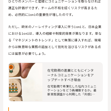
ひとりのメンバーと密接にコミュニケーションを取らなければ
適正な評価ができず、チームの不和を招くリスクが高まるた
め、必然的に1on1の重要性が増したのです。
ただし、欧米のノーレイティング導入に伴う1on1と、日本企業
における1on1は、導入の経緯や制度的背景が異なります。単な
る「マネジメントのトレンド」として無策に導入すれば、現場
からは無意味な業務の追加として批判を浴びるリスクがある点
には留意が必要でしょう。
在宅勤務の進展とともにインタ
ーナルコミュニケーションをア
ップデートすべき理由
在宅勤務で希薄化した社内コミュニ
ケーションをどう再構築するか。最
新実態調査から判明した「共感1
割」の衝撃と、1o…