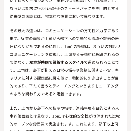
いて長らく主流であった「業務の進捗確認」や「目標設定」、
あるいは期末に行われる評価のフィードバックを主目的とする
従来型の面談とは、根本的な性質において異なります。
その最大の違いは、コミュニケーションの方向性と力学にあり
ます。従来の面談が上司から部下への受動的な指導や評価の伝
達になりがちであるのに対し、1on1の特徴は、お互いの対話型
コミュニケーションを重視し、上司から受動的に指導されるの
ではなく、
双方が共同で議論するスタイル
で進められることで
す。上司は、部下が抱える日常の悩みや業務に関する不安、キ
ャリアに対する課題感に耳を傾け、積極的に引き出すことが目
的であり、平たく言うとティーチングというよりも
コーチング
のような関わり方であると定義できます。
また、上司から部下への指示や指摘、連絡事項を目的とする人
事評価面談とは異なり、1on1は心理的安全性が担保された比較
的オープンな雰囲気で実施されます。これにより、部下も上司