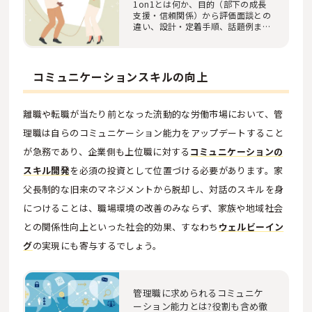
1on1とは何か、目的（部下の成長
支援・信頼関係）から評価面談との
違い、設計・定着手順、話題例まで
大企業向けに解…
コミュニケーションスキルの向上
離職や転職が当たり前となった流動的な労働市場において、管
理職は自らのコミュニケーション能力をアップデートすること
が急務であり、企業側も上位職に対する
コミュニケーションの
スキル開発
を必須の投資として位置づける必要があります。家
父長制的な旧来のマネジメントから脱却し、対話のスキルを身
につけることは、職場環境の改善のみならず、家族や地域社会
との関係性向上といった社会的効果、すなわち
ウェルビーイン
グ
の実現にも寄与するでしょう。
管理職に求められるコミュニケ
ーション能力とは?役割も含め徹