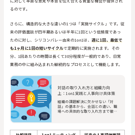
に対して率直な意見や本音を伝え合える貴重な機会が提供され
るのです。
さらに、構造的な大きな違いの1つは「実施サイクル」です。従
来の評価面談が四半期あるいは半年に1回という低頻度であっ
たのに対し、シリコンバレー由来の1on1は、
週に1回、最低で
も1ヶ月に1回の短いサイクル
で定期的に実施されます。その
分、1回あたりの時間は長くて30分程度が一般的であり、日常
業務の中に組み込まれた継続的なプロセスとして機能します。
対話の取り入れ方と組織力向
上：1on1実践と人事向け具体策
組織の課題解決に欠かせない「対
話」の基本から、会話との違い、職
場への具体的な取り入れ方まで徹底
解説。人事・研…
比較項目
1on1ミーティング
従来の人事評価面談