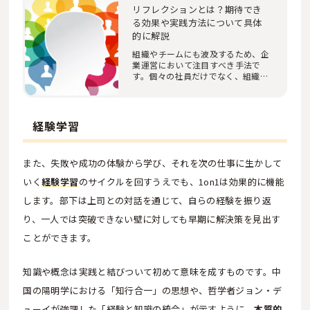
リフレクションとは？期待でき
る効果や実践方法について具体
的に解説
組織やチームにも波及するため、企
業運営において注目すべき手法で
す。個々の社員だけでなく、組織と
して環境と風土…
経験学習
また、失敗や成功の体験から学び、それを次の仕事に生かして
いく
経験学習
のサイクルを回すうえでも、1on1は効果的に機能
します。部下は上司との対話を通じて、自らの経験を振り返
り、一人では突破できない壁に対しても早期に解決策を見出す
ことができます。
知識や概念は実践と結びついて初めて意味を成すものです。中
国の陽明学における「知行合一」の思想や、哲学者ジョン・デ
ューイが強調した「経験と知識の統合」が示すように、
本質的