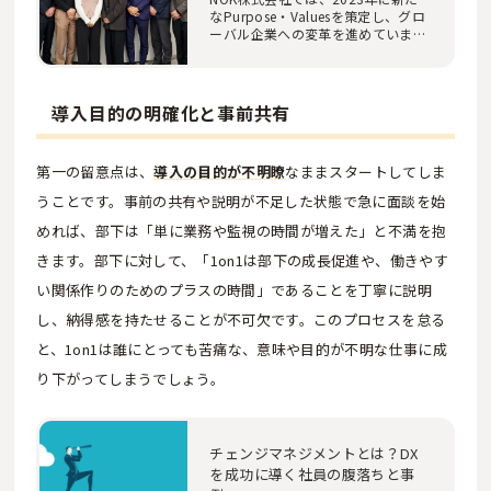
なPurpose・Valuesを策定し、グロ
ーバル企業への変革を進めていま
す。これに伴って人…
導入目的の明確化と事前共有
第一の留意点は、
導入の目的が不明瞭
なままスタートしてしま
うことです。事前の共有や説明が不足した状態で急に面談を始
めれば、部下は「単に業務や監視の時間が増えた」と不満を抱
きます。部下に対して、「1on1は部下の成長促進や、働きやす
い関係作りのためのプラスの時間」であることを丁寧に説明
し、納得感を持たせることが不可欠です。このプロセスを怠る
と、1on1は誰にとっても苦痛な、意味や目的が不明な仕事に成
り下がってしまうでしょう。
チェンジマネジメントとは？DX
を成功に導く社員の腹落ちと事