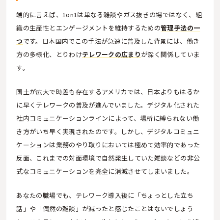
端的に言えば、1on1は単なる雑談やガス抜きの場ではなく、組
織の生産性とエンゲージメントを維持するための
管理手法の一
つ
です。日本国内でこの手法が急速に普及した背景には、働き
方の多様化、とりわけ
テレワークの広まり
が深く関係していま
す。
国土が広大で時差も存在するアメリカでは、日本よりもはるか
に早くテレワークの普及が進んでいました。デジタル化された
社内コミュニケーションラインによって、場所に縛られない働
き方がいち早く実現されたのです。しかし、デジタルコミュニ
ケーションは業務のやり取りにおいては極めて効率的であった
反面、これまでの対面環境で自然発生していた雑談などの非公
式なコミュニケーションを完全に消滅させてしまいました。
あなたの職場でも、テレワーク導入後に「ちょっとした立ち
話」や「偶然の雑談」が減ったと感じたことはないでしょう