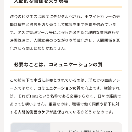
人間的な関係を失う現場
昨今のビジネスは高度にデジタル化され、ホワイトカラーの労
働は精神と思考を切り売りして成果を出す性質を強めていま
す。タスク管理ツール等による行き過ぎた合理的な業務遂行や
時間管理は、人間本来のつながりを希薄化させ、人間関係を悪
化させる要因になりかねません。
必要なことは、コミュニケーションの質
この状況下で本当に必要とされているのは、形だけの面談フレ
ームではなく、
コミュニケーションの質
の向上です。極論すれ
ば、それが1on1という名称である必要すらなく、日々の雑談で
あっても構いません。重要なのは、職場で働く同僚や部下に対
する
人間的側面のケア
が担保されているかどうかなのです。
フィードバック面談とは？1on1