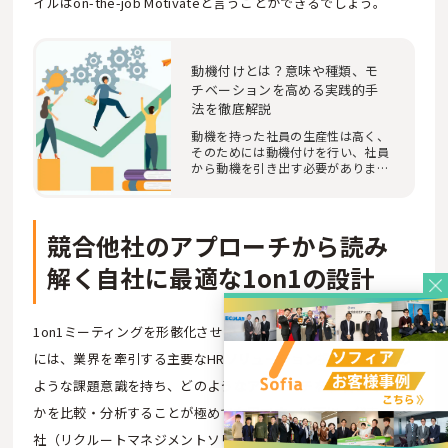
イルはon-the-job Motivateと言うことができるでしょう。
動機付けとは？意味や種類、モ
チベーションを高める実践的手
法を徹底解説
動機を持った社員の生産性は高く、
そのためには動機付けを行い、社員
から動機を引き出す必要がありま
す。そこで、動…
競合他社のアプローチから読み
解く自社に最適な1on1の設計
1on1ミーティングを形骸化させず、組織の力へと変換するため
には、業界を牽引する主要なHRソリューション提供企業がどの
ような課題意識を持ち、どのようなアプローチを提唱している
かを比較・分析することが極めて有用です。以下に、代表的な3
社（リクルートマネジメントソリューションズ、マネーフォワ