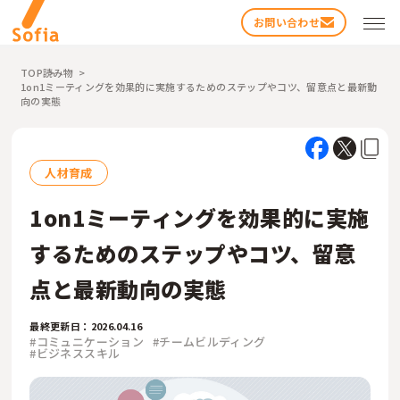
お問い合わせ
TOP
読み物
1on1ミーティングを効果的に実施するためのステップやコツ、留意点と最新動
向の実態
人材育成
1on1ミーティングを効果的に実施
検索する
するためのステップやコツ、留意
点と最新動向の実態
最終更新日：2026.04.16
#コミュニケーション
#チームビルディング
#ビジネススキル