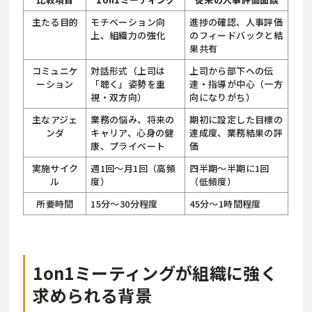
主たる目的
モチベーション向
進捗の確認、人事評価
上、組織力の強化
のフィードバックと結
果共有
コミュニケ
対話形式（上司は
上司から部下への伝
ーション
「聴く」姿勢を重
達・指導が中心（一方
視・双方向）
向になりがち）
主なアジェ
業務の悩み、将来の
期初に設定した目標の
ンダ
キャリア、心身の健
達成度、業務結果の評
康、プライベート
価
実施サイク
週1回〜月1回（高頻
四半期〜半期に1回
ル
度）
（低頻度）
所要時間
15分〜30分程度
45分〜1時間程度
1on1ミーティングが組織に強く
求められる背景