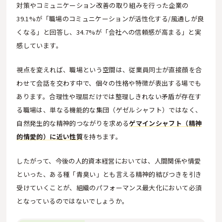
対策やコミュニケーション改善の取り組みを行った企業の
39.1%が「職場のコミュニケーションが活性化する/風通しが良
くなる」と回答し、34.7%が「会社への信頼感が高まる」と実
感しています。
視点を変えれば、職場という空間は、従業員同士が直接顔を合
わせて会話を交わす中で、個々の性格や特徴が表出する場でも
あります。合理性や理屈だけでは整理しきれない矛盾が存在す
る職場は、単なる機能的な集団（ゲゼルシャフト）ではなく、
自然発生的な精神的つながりを求める
ゲマインシャフト（精神
的情愛的）に近い性質
を持ちます。
したがって、今後の人的資本経営においては、人間関係や情愛
といった、ある種「青臭い」とも言える精神的結びつきを引き
受けていくことが、組織のパフォーマンス最大化において必須
となっているのではないでしょうか。