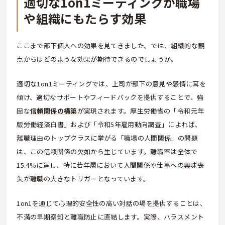
適切な1on1ミーティングが職場
や組織にもたらす効果
ここまで部下個人への効果を見てきました。では、組織的な観
点からはどのような効果が期待できるのでしょうか。
適切な1on1ミーティングでは、上司が部下の意見や感情に耳を
傾け、適切なサポートやフィードバックを提供することで、強
固な
信頼関係の構築
が実現されます。厚生労働省の「令和元年
版労働経済白書」および「令和5年雇用動向調査」によれば、
離職理由のトップクラスに挙がる「職場の人間関係」の問題
は、この信頼関係の欠如から生じています。離職率は全体で
15.4%に達し、特に若年層において人間関係や仕事への興味喪
失が離職の大きなトリガーとなっています。
1on1を通じて心理的安全性の高い対話の場を提供することは、
不満の早期察知と離職防止に直結します。実際、ハラスメント