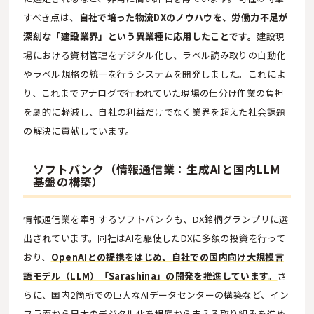
すべき点は、
自社で培った物流DXのノウハウを、労働力不足が
深刻な「建設業界」という異業種に応用したことです。
建設現
場における資材管理をデジタル化し、ラベル読み取りの自動化
やラベル規格の統一を行うシステムを開発しました。これによ
り、これまでアナログで行われていた現場の仕分け作業の負担
を劇的に軽減し、自社の利益だけでなく業界を超えた社会課題
の解決に貢献しています。
ソフトバンク（情報通信業：生成AIと国内LLM
基盤の構築）
情報通信業を牽引するソフトバンクも、DX銘柄グランプリに選
出されています。同社はAIを駆使したDXに多額の投資を行って
おり、
OpenAIとの提携をはじめ、自社での国内向け大規模言
語モデル（LLM）「Sarashina」の開発を推進しています。
さ
らに、国内2箇所での巨大なAIデータセンターの構築など、イン
フラ面から日本のデジタル化を根底から支える取り組みを進め