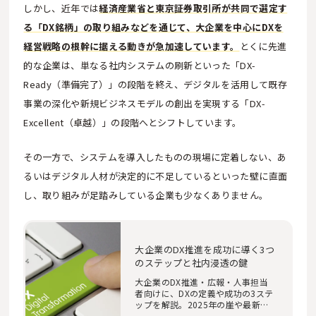
しかし、近年では
経済産業省と東京証券取引所が共同で選定す
る「DX銘柄」の取り組みなどを通じて、大企業を中心にDXを
経営戦略の根幹に据える動きが急加速しています。
とくに先進
的な企業は、単なる社内システムの刷新といった「DX-
Ready（準備完了）」の段階を終え、デジタルを活用して既存
事業の深化や新規ビジネスモデルの創出を実現する「DX-
Excellent（卓越）」の段階へとシフトしています。
その一方で、システムを導入したものの現場に定着しない、あ
るいはデジタル人材が決定的に不足しているといった壁に直面
し、取り組みが足踏みしている企業も少なくありません。
大企業のDX推進を成功に導く3つ
のステップと社内浸透の鍵
大企業のDX推進・広報・人事担当
者向けに、DXの定義や成功の3ステ
ップを解説。2025年の崖や最新の
デジタルガバナンス…