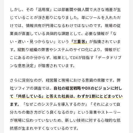
しかし、その「活用度」には部署間や個人間で大きな格差が生
じていることが浮き彫りになりました。単にツールを入れただ
けでは、情報共有が円滑になるわけではないのです。現場の従
業員が直面している具体的な課題として、必要な情報が「な
い・遅い・見つからない」という
「三重苦」
が指摘されていま
す。縦割り組織の弊害やシステムのサイロ化により、情報がど
こにあるのか分からず、結果としてDXが目指す「データドリブ
ンな意思決定」が阻害されています。
さらに深刻なのが、経営層と現場における意識の乖離です。弊
社ソフィアの調査では、
自社の経営戦略やDXのビジョンに対し
て「共感している」と答えた社員は、わずか1割にとどまってい
ます。
「なぜこのシステムを導入するのか」「それによって自
分たちの働き方がどう良くなるのか」という背景やストーリー
が現場に伝わっていないため、新しい技術に対する心理的な抵
抗感が生まれやすくなっているのです。