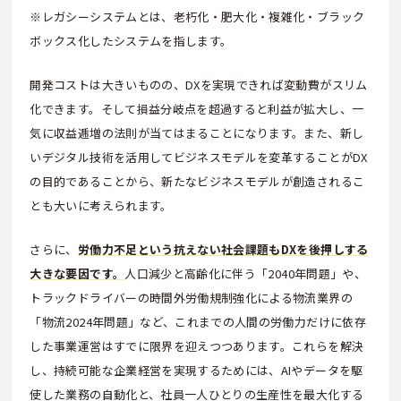
※レガシーシステムとは、老朽化・肥大化・複雑化・ブラック
ボックス化したシステムを指します。
開発コストは大きいものの、DXを実現できれば変動費がスリム
化できます。そして損益分岐点を超過すると利益が拡大し、一
気に収益逓増の法則が当てはまることになります。また、新し
いデジタル技術を活用してビジネスモデルを変革することがDX
の目的であることから、新たなビジネスモデルが創造されるこ
とも大いに考えられます。
さらに、
労働力不足という抗えない社会課題もDXを後押しする
大きな要因です。
人口減少と高齢化に伴う「2040年問題」や、
トラックドライバーの時間外労働規制強化による物流業界の
「物流2024年問題」など、これまでの人間の労働力だけに依存
した事業運営はすでに限界を迎えつつあります。これらを解決
し、持続可能な企業経営を実現するためには、AIやデータを駆
使した業務の自動化と、社員一人ひとりの生産性を最大化する