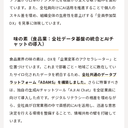
ています。また、全社員向けにAI活用を推進することで個人の
スキル差を埋め、組織全体の生産性を底上げする「全員参加型
DX」を見事に体現しています。
味の素（食品業：全社データ基盤の統合とAIチ
ャットの導入）
食品業界の味の素は、DXを「企業変革のアクセラレーター」と
位置づけています。これまで部署ごと・地域ごとに散在してい
たサイロ化されたデータを統合するため、
全社共通のデータプ
ラットフォーム「ADAMS」を構築しました。
さらに特筆すべき
は、独自の生成AIチャットツール「AJI AI Chat」を全従業員に
向けて導入した点です。デジタルリテラシーの格差を埋めなが
ら、全社員が日常業務の中で直感的にAIを活用し、迅速な意思
決定を行える環境を整備することで、情報共有の壁を打破して
います。