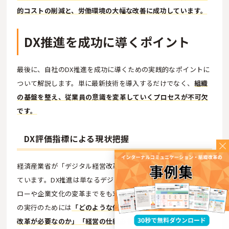
的コストの削減と、労働環境の大幅な改善に成功しています。
DX推進を成功に導くポイント
最後に、自社のDX推進を成功に導くための実践的なポイントに
ついて解説します。単に最新技術を導入するだけでなく、
組織
の基盤を整え、従業員の意識を変革していくプロセスが不可欠
です。
DX評価指標による現状把握
経済産業省が「デジタル経営改革のための評価指標」をまとめ
ています。DX推進は単なるデジタル化ではなく、従来の業務フ
ローや企業文化の変革までをも求められます。したがって、そ
の実行のためには
「どのような価値を創出するか」「なぜその
改革が必要なのか」「経営の仕組みをどう作り変えるのか」な