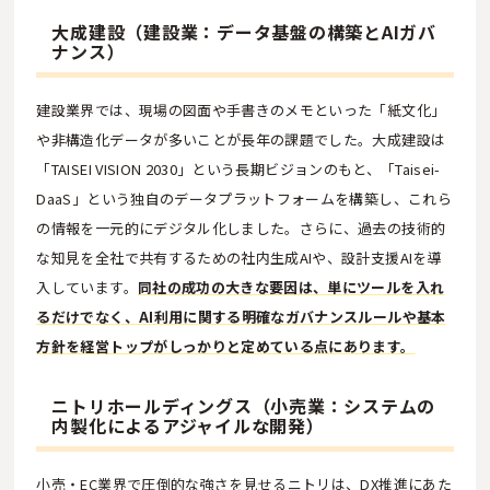
大成建設（建設業：データ基盤の構築とAIガバ
ナンス）
建設業界では、現場の図面や手書きのメモといった「紙文化」
や非構造化データが多いことが長年の課題でした。大成建設は
「TAISEI VISION 2030」という長期ビジョンのもと、「Taisei-
DaaS」という独自のデータプラットフォームを構築し、これら
の情報を一元的にデジタル化しました。さらに、過去の技術的
な知見を全社で共有するための社内生成AIや、設計支援AIを導
入しています。
同社の成功の大きな要因は、単にツールを入れ
るだけでなく、AI利用に関する明確なガバナンスルールや基本
方針を経営トップがしっかりと定めている点にあります。
ニトリホールディングス（小売業：システムの
内製化によるアジャイルな開発）
小売・EC業界で圧倒的な強さを見せるニトリは、DX推進にあた