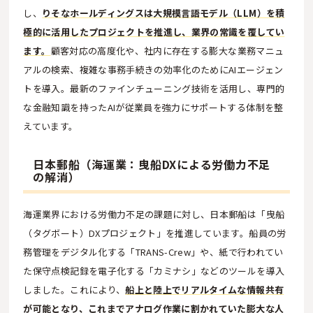
し、
りそなホールディングスは大規模言語モデル（LLM）を積
極的に活用したプロジェクトを推進し、業界の常識を覆してい
ます。
顧客対応の高度化や、社内に存在する膨大な業務マニュ
アルの検索、複雑な事務手続きの効率化のためにAIエージェン
トを導入。最新のファインチューニング技術を活用し、専門的
な金融知識を持ったAIが従業員を強力にサポートする体制を整
えています。
日本郵船（海運業：曳船DXによる労働力不足
の解消）
海運業界における労働力不足の課題に対し、日本郵船は「曳船
（タグボート）DXプロジェクト」を推進しています。船員の労
務管理をデジタル化する「TRANS-Crew」や、紙で行われてい
た保守点検記録を電子化する「カミナシ」などのツールを導入
しました。これにより、
船上と陸上でリアルタイムな情報共有
が可能となり、これまでアナログ作業に割かれていた膨大な人