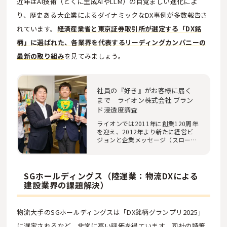
近年はAI技術（とくに生成AIやLLM）の目覚ましい進化によ
り、歴史ある大企業によるダイナミックなDX事例が多数報告さ
れています。
経済産業省と東京証券取引所が選定する「DX銘
柄」に選ばれた、各業界を代表するリーディングカンパニーの
最新の取り組み
を見てみましょう。
社員の『好き』がお客様に届く
まで ライオン株式会社 ブラン
ド浸透度調査
ライオンでは2011年に創業120周年
を迎え、2012年より新たに経営ビ
ジョンと企業メッセージ（スローガ
ン「今日を愛する…
SGホールディングス（陸運業：物流DXによる
建設業界の課題解決）
物流大手のSGホールディングスは「DX銘柄グランプリ2025」
に選定されるなど、非常に高い評価を得ています。同社の特筆