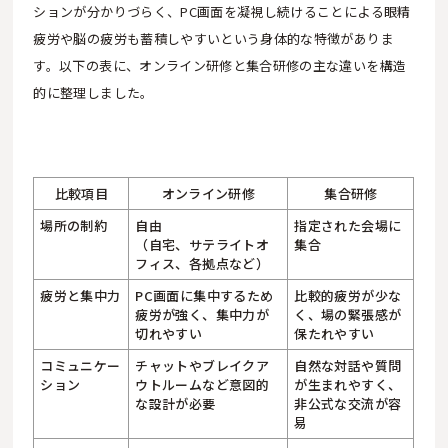
ションが分かりづらく、PC画面を凝視し続けることによる眼精
疲労や脳の疲労も蓄積しやすいという身体的な特徴がありま
す。以下の表に、オンライン研修と集合研修の主な違いを構造
的に整理しました。
比較項目
オンライン研修
集合研修
場所の制約
自由
指定された会場に
（自宅、サテライトオ
集合
フィス、各拠点など）
疲労と集中力
PC画面に集中するため
比較的疲労が少な
疲労が強く、集中力が
く、場の緊張感が
切れやすい
保たれやすい
コミュニケー
チャットやブレイクア
自然な対話や質問
ション
ウトルームなど意図的
が生まれやすく、
な設計が必要
非公式な交流が容
易