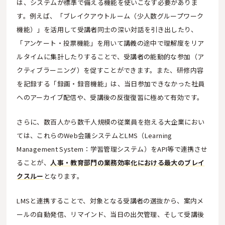
は、システムが標準で備える機能を使いこなす必要がありま
す。例えば、「ブレイクアウトルーム（少人数グループワーク
機能）」を活用して受講者同士の深い対話を引き出したり、
「アンケート・投票機能」を用いて講義の途中で理解度をリア
ルタイムに集計したりすることで、受講者の能動的な参加（ア
クティブラーニング）を促すことができます。また、研修内容
を記録する「録画・録音機能」は、当日参加できなかった社員
へのアーカイブ配信や、受講後の反復復習に極めて有効です。
さらに、数百人から数千人規模の従業員を抱える大企業におい
ては、これらのWeb会議システムとLMS（Learning
Management System：学習管理システム）をAPI等で連携させ
ることが、
人事・教育部門の業務効率化における最大のブレイ
クスルー
となります。
LMSと連携することで、対象となる受講者の選抜から、案内メ
ールの自動発信、リマインド、当日の出欠管理、そして受講後