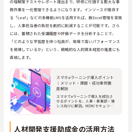
の理解度テストやレポート提出まで、研修に付随する膨大な事
務作業を一元管理できるようになります。インソースが提供す
る「Leaf」などの多機能LMSを活用すれば、脱Excel管理を実現
し、人事担当者の負担を劇的に削減することが可能です。さら
には、蓄積された受講履歴や評価データを分析することで、
「どのような学習歴を持つ社員が、現場で高いパフォーマンス
を発揮しているか」という、戦略的な人的資本経営の推進にも
直結します。
スマホeラーニング導入ポイント
｜メリット・課題・成功事例徹
底解説
スマホでeラーニング導入を成功さ
せるポイントを、人事・事業部・情
シス向けに解説。MDM/セキュリテ
ィ、LMS選定、マ…
人材開発支援助成金の活用方法