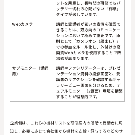
ットを用意し、長時間の研修でもバ
ッテリー切れの心配がない「有線」
タイプが適しています。
Webカメラ
講師と受講者が互いの表情を確認で
きることは、双方向のコミュニケー
ションにおいて極めて重要です。原
則として「カメラオン（顔出し）」
での参加をルール化し、外付けの高
画質Webカメラを使用することで臨
場感が高まります。
サブモニター（講師
講師やファシリテーターは、プレゼ
用）
ンテーション資料の投影画面と、受
講者のリアクションを確認するギャ
ラリービュー画面を分けるため、デ
ュアルモニター（2画面）環境を構築
することが理想的です。
企業側は、これらの機材リストを研修案内の段階で受講者に周
知し、必要に応じて会社側から機材を支給・貸与するなどのサ