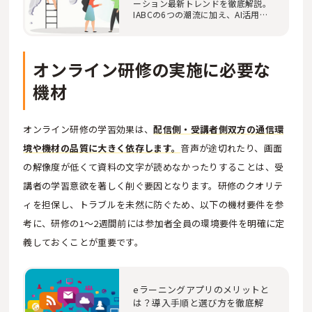
ミュニケーション最前線③
ーション最新トレンドを徹底解説。
IABCの6つの潮流に加え、AI活用、
ハイブリッドワー…
オンライン研修の実施に必要な
機材
オンライン研修の学習効果は、
配信側・受講者側双方の通信環
境や機材の品質に大きく依存します。
音声が途切れたり、画面
の解像度が低くて資料の文字が読めなかったりすることは、受
講者の学習意欲を著しく削ぐ要因となります。研修のクオリテ
ィを担保し、トラブルを未然に防ぐため、以下の機材要件を参
考に、研修の1〜2週間前には参加者全員の環境要件を明確に定
義しておくことが重要です。
eラーニングアプリのメリットと
は？導入手順と選び方を徹底解