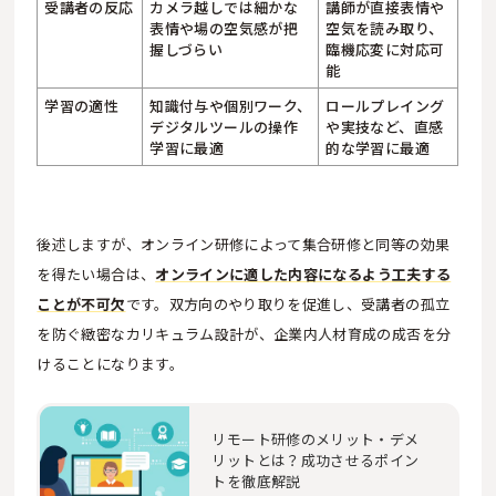
受講者の反応
カメラ越しでは細かな
講師が直接表情や
表情や場の空気感が把
空気を読み取り、
握しづらい
臨機応変に対応可
能
学習の適性
知識付与や個別ワーク、
ロールプレイング
デジタルツールの操作
や実技など、直感
学習に最適
的な学習に最適
後述しますが、オンライン研修によって集合研修と同等の効果
を得たい場合は、
オンラインに適した内容になるよう工夫する
ことが不可欠
です。双方向のやり取りを促進し、受講者の孤立
を防ぐ緻密なカリキュラム設計が、企業内人材育成の成否を分
けることになります。
リモート研修のメリット・デメ
リットとは？成功させるポイン
トを徹底解説