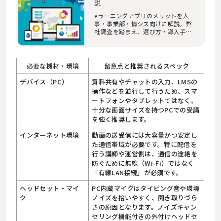
説
eラーニングアプリのメリットを人
事・事業部・情シス向けに解説。弊
社調査を踏まえ、選び方・導入手
順・運用改善・注…
必要な機材・環境
留意点と推奨されるスペック
デバイス（PC）
資料共有やチャットの入力、LMSの
操作などを並行して行うため、スマ
ートフォンやタブレットではなく、
十分な画面サイズを持つPCでの受講
を強く推奨します。
インターネット環境
動画の送受信には大容量かつ安定し
た通信帯域が必要です。特に配信を
行う講師や運営側は、通信の途絶を
防ぐために無線（Wi-Fi）ではなく
「有線LAN接続」が必須です。
ヘッドセット・マイ
PC内蔵マイクはタイピング音や環境
ク
ノイズを拾いやすく、聞き取りづら
さの原因となります。ノイズキャン
セリング機能付きの外付けヘッドセ