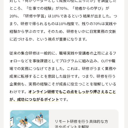
対して「何がリーダーとして成長の役に立ったか」を調査した
ところ、「仕事での経験」が70％、「他者からの学び」が
20％、「研修や学習」は10％であるという結果が出ました。つ
まり、研修で得られるものは10％程度で、残りの70％は実践や
経験から学ぶのです。そのため、研修をいかに日常業務の文脈
に近づけるか、という視点が重要になります。
従来の集合研修は一般的に、職場実践や受講者の上司によるフ
ォローなどを事後課題としてプログラムに組み込み、OJTや職
場での実務につなげてきました。これは、研修がうまく業務や
成果に転移することを意図した設計です。つまり、研修を行う
企業側も、実務の経験こそが成長に役立つことを理解している
わけです。
オンライン研修でもこの点をしっかり押さえること
が、成功につながるポイント
です。
リモート研修を行う具体的な方
法やポイントを解説