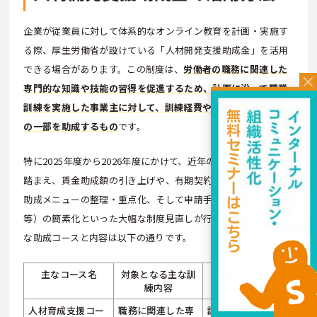
企業が従業員に対して体系的なオンライン教育を計画・実施す
る際、厚生労働省が設けている「人材開発支援助成金」を活用
できる場合があります。この制度は、
労働者の職務に関連した
専門的な知識や技能の習得を促進するため、計画に沿って職業
訓練を実施した事業主に対して、訓練経費や訓練期間中の賃金
の一部を助成するもの
です。
特に2025年度から2026年度にかけて、近年の賃金上昇の動向を
踏まえ、賃金助成額の引き上げや、有期契約労働者等に対する
助成メニューの整理・重点化、そして申請手続き（添付書類
等）の簡素化といった大幅な制度見直しが行われています。主
な助成コースと内容は以下の通りです。
主なコース名
対象となる主な訓
助成のポイント
練内容
人材育成支援コー
職務に関連した専
訓練経費の一部お