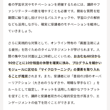
者の学習状況やモチベーションを把握するためには、講師やフ
ァシリテーターの数を増やすことも必要です。簡易な質問を短
期間に繰り返し投げかけるパルスチェックや、学習ログの解析
なども活用しながら、確実に受講者のモチベーションを維持し
ていきましょう。
さらに実践的な対策として、オンライン特有の「画面注視によ
る疲労」を防ぐためのタイムマネジメントが挙げられます。人
間の集中力は対面以上に持続しにくいため、
おおむね60分から
90分ごとに10分程度の休憩を確実に挟み、プログラムを細かい
モジュールに区切る「マイクロラーニング」の要素を取り入れ
ることが推奨
されます。また、受講者には「普段の2倍のオーバ
ーリアクション（大きめのうなずきや、明確な挙手など）」を
ルールとして設定し、チャットを活用した細かなアウトプット
を促すことで、講師と受講者双方の心理的安全性が高まり、エ
ンゲージメントの低下を防ぐことができます。