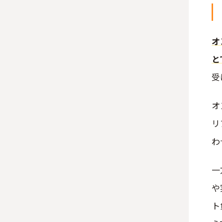
オ
と
受
オ
リ
わ
一
や
ト