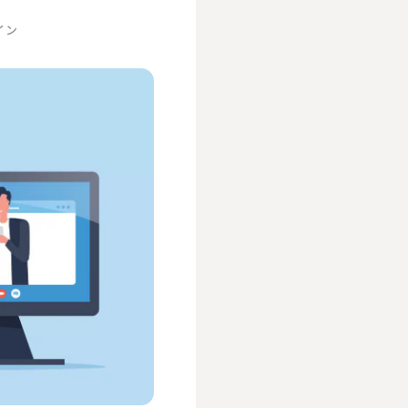
イン
人事／人財開発
営業／マーケティング