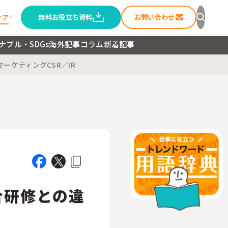
無料お役立ち資料
お問い合わせ
ィア
ナブル・SDGs
海外記事
コラム
新着記事
マーケティング
CSR／IR
セージ
ること
ートメディア
合研修との違