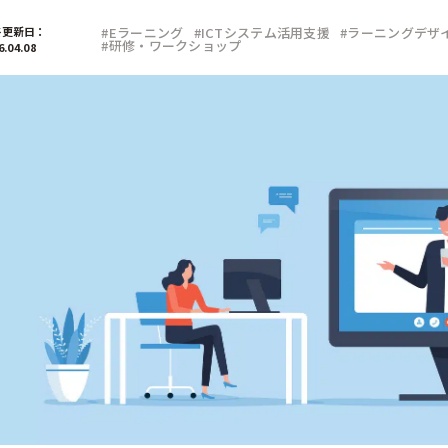
部門
終更新日：
#Eラーニング
#ICTシステム活用支援
#ラーニングデザ
#研修・ワークショップ
6.04.08
広報
経営企画
デジタル／情報システム
事業部
CSR／IR