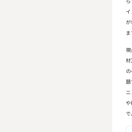
ら
イ
が
ま
視
材
の
題
ニ
や
で