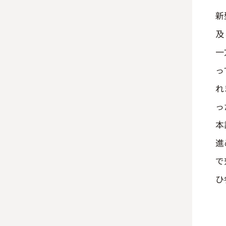
新
及
一
っ
れ
っ
本
進
で
ひ