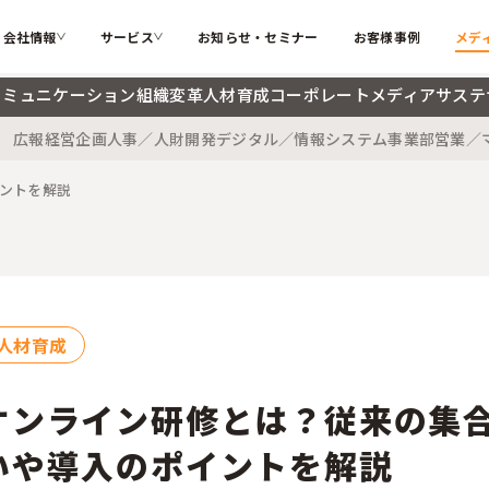
会社情報
サービス
お知らせ・セミナー
お客様事例
メデ
コミュニケーション
組織変革
人材育成
コーポレートメディア
サステ
広報
経営企画
人事／人財開発
デジタル／情報システム
事業部
営業／
カテゴリー
ソフィアとは
代表メッ
私たちが解決する課題
ントを解説
インターナルコミュニケーション
組織変革
会社概要
大切にす
ソフィアのコア技術
人材育成
コーポレ
メンバー紹介
採用情報
検索する
お困りごと
サステナブル・SDGs
海外記事
人材育成
ソフィアさんの取扱説明書
コラム
新着記事
オンライン研修とは？従来の集
用語辞典
いや導入のポイントを解説