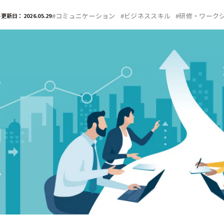
部門
#コミュニケーション
#ビジネススキル
#研修・ワーク
更新日：2026.05.29
広報
経営企画
デジタル／情報システム
事業部
CSR／IR