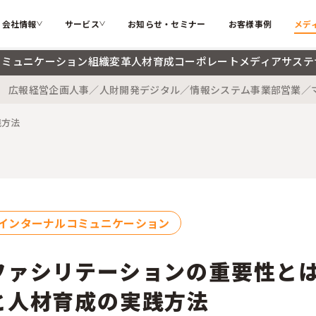
会社情報
サービス
お知らせ・セミナー
お客様事例
メデ
コミュニケーション
組織変革
人材育成
コーポレートメディア
サステ
広報
経営企画
人事／人財開発
デジタル／情報システム
事業部
営業／
カテゴリー
ソフィアとは
代表メッ
私たちが解決する課題
践方法
インターナルコミュニケーション
組織変革
会社概要
大切にす
ソフィアのコア技術
人材育成
コーポレ
メンバー紹介
採用情報
検索する
お困りごと
サステナブル・SDGs
海外記事
インターナルコミュニケーション
ソフィアさんの取扱説明書
コラム
新着記事
ファシリテーションの重要性とは
用語辞典
と人材育成の実践方法