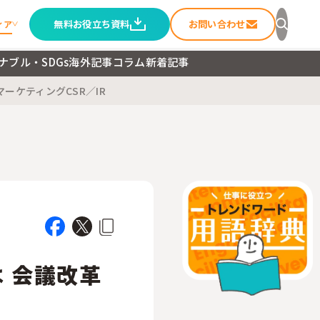
無料お役立ち資料
お問い合わせ
ィア
ナブル・SDGs
海外記事
コラム
新着記事
マーケティング
CSR／IR
セージ
ること
ートメディア
 会議改革