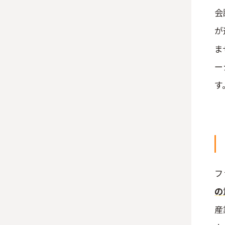
会
が
ま
ー
す
フ
の
産