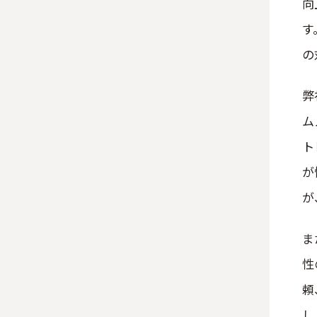
向
す
の
弊
ム
ト
が
が
ま
性
頼
し