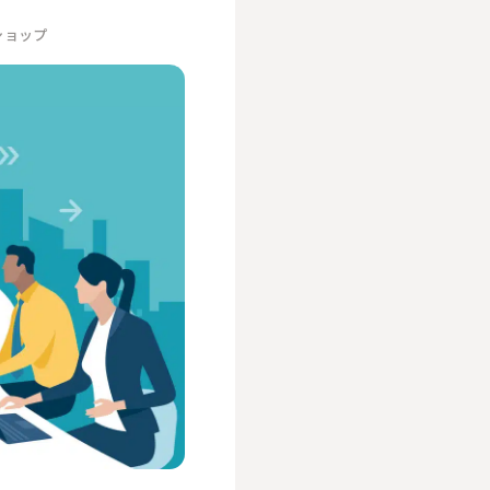
ショップ
人事／人財開発
営業／マーケティング