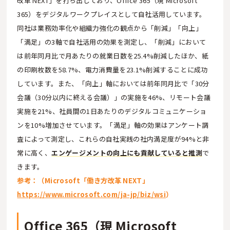
改革 NEXT」を打ち出しており、Office 365（現 Microsoft
365）をデジタルワークプレイスとして自社活用しています。
同社は業務効率化や組織力強化の観点から「削減」「向上」
「満足」の3軸で自社活用の効果を測定し、「削減」において
は前年同月比で月あたりの就業日数を25.4%削減したほか、紙
の印刷枚数を58.7%、電力消費量を23.1%削減することに成功
しています。また、「向上」軸においては前年同月比で「30分
会議（30分以内に終える会議）」の実施を46%、リモート会議
実施を21%、社員間の1日あたりのデジタルコミュニケーショ
ンを10%増加させています。「満足」軸の効果はアンケート調
査によって測定し、これらの自社実践の社内満足度が94%と非
常に高く、
エンゲージメントの向上にも貢献していると推測
で
きます。
参考：（Microsoft「働き方改革 NEXT」
https://www.microsoft.com/ja-jp/biz/wsi
）
Office 365（現 Microsoft